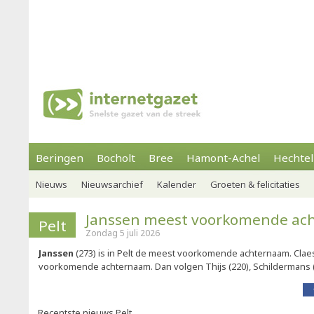
Beringen
Bocholt
Bree
Hamont-Achel
Hechtel
Nieuws
Nieuwsarchief
Kalender
Groeten & felicitaties
Janssen meest voorkomende ac
Pelt
Zondag 5 juli 2026
Janssen
(273) is in Pelt de meest voorkomende achternaam. Clae
voorkomende achternaam. Dan volgen Thijs (220), Schildermans (2
Recentste nieuws Pelt