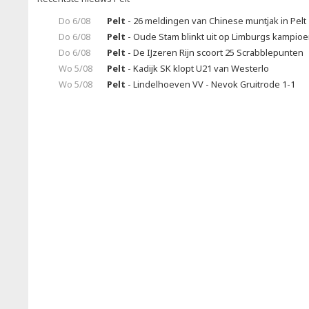
Do 6/08
Pelt
- 26 meldingen van Chinese muntjak in Pelt
Do 6/08
Pelt
- Oude Stam blinkt uit op Limburgs kampio
Do 6/08
Pelt
- De IJzeren Rijn scoort 25 Scrabblepunten
Wo 5/08
Pelt
- Kadijk SK klopt U21 van Westerlo
Wo 5/08
Pelt
- Lindelhoeven VV - Nevok Gruitrode 1-1