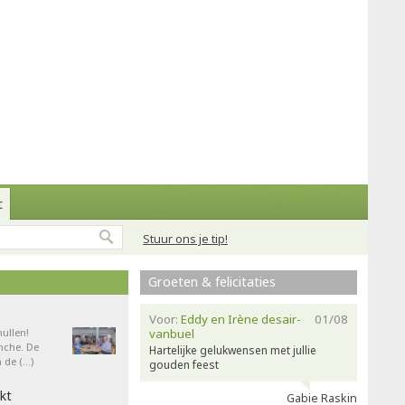
t
Stuur ons je tip!
Groeten & felicitaties
Voor:
Eddy en Irène desair-
01/08
ullen!
vanbuel
nche. De
Hartelijke gelukwensen met jullie
 de (…)
gouden feest
kt
Gabie Raskin