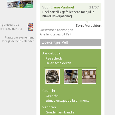
Voor:
Irène Vanbuel
31/07
Heel hartelijk gefeliciteerd met jullie
huwelijksverjaardag!!
organiseert op
Sonja Verachtert
ot 16:00 uur (…)
Uw wensen toevoegen
Alle felicitaties uit Pelt
Plaats uw evenement
Bekijk de hele kalender
Zoekertjes Pelt
Aangeboden
Ree schedel
Elektrische deken
Gezocht
Gezocht:
zitmaaiers,quads,brommers,
Verloren
Gouden armbandje