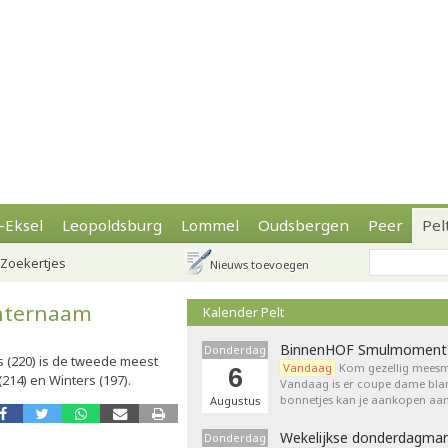
-Eksel
Leopoldsburg
Lommel
Oudsbergen
Peer
Pel
Zoekertjes
Nieuws toevoegen
hternaam
Kalender Pelt
BinnenHOF Smulmoment
Donderdag
s (220) is de tweede meest
Vandaag
Kom gezellig meesm
6
14) en Winters (197).
Vandaag is er coupe dame bla
bonnetjes kan je aankopen aan
Augustus
Wekelijkse donderdagmar
Donderdag