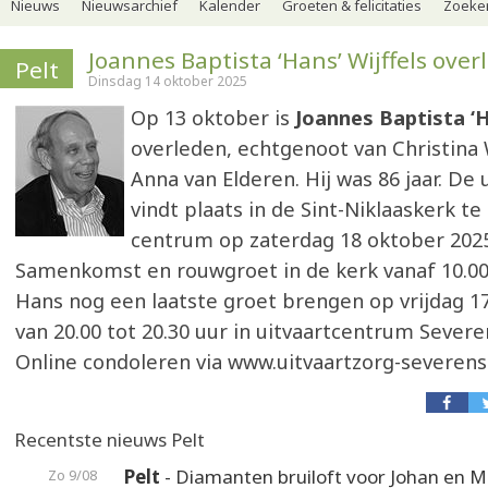
Nieuws
Nieuwsarchief
Kalender
Groeten & felicitaties
Zoeker
Joannes Baptista ‘Hans’ Wijffels ove
Pelt
Dinsdag 14 oktober 2025
Op 13 oktober is
Joannes Baptista ‘H
overleden, echtgenoot van Christina
Anna van Elderen. Hij was 86 jaar. De u
vindt plaats in de Sint-Niklaaskerk te
centrum op zaterdag 18 oktober 2025
Samenkomst en rouwgroet in de kerk vanaf 10.00 
Hans nog een laatste groet brengen op vrijdag 1
van 20.00 tot 20.30 uur in uitvaartcentrum Severen
Online condoleren via www.uitvaartzorg-severens
Recentste nieuws Pelt
Pelt
- Diamanten bruiloft voor Johan en M
Zo 9/08