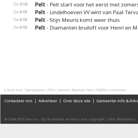
Pelt
- Pelt start voor het eerst met zomer
Zo 9/08
Pelt
- Lindelhoeven VV wint van Paal-Terv
Za 8/08
Pelt
- Stijn Meuris komt weer thuis
Za 8/08
Pelt
- Diamanten bruiloft voor Henri en M
Za 8/08
U bent hier:
Startpagina
»
Pelt
»
Joannes Baptista ‘Hans’ Wijffels overleden
Contacteer ons
|
Adverteer
|
Over deze site
|
Gemeente-info & link
© 2004-2013
Faes nv
-
Op de artikels en foto’s rust copyright
|
Site: Webstylers