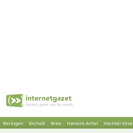
Beringen
Bocholt
Bree
Hamont-Achel
Hechtel-Ekse