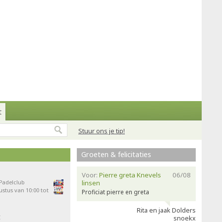
t
Stuur ons je tip!
Groeten & felicitaties
Voor:
Pierre greta Knevels
06/08
 Padelclub
linsen
stus van 10:00 tot
Proficiat pierre en greta
Rita en jaak Dolders
t
snoekx