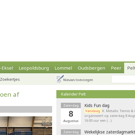
-Eksel
Leopoldsburg
Lommel
Oudsbergen
Peer
Pel
Zoekertjes
Nieuws toevoegen
zoen af
Kalender Pelt
Kids Fun dag
Zaterdag
Vandaag
K. Metallic Tennis &
8
organiseert op zaterdag 8 Augu
16:00 uur een (…)
Augustus
Wekelijkse zaterdagmark
Zaterdag