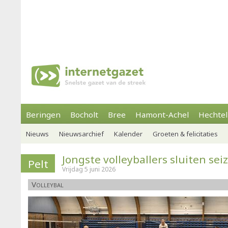
Beringen
Bocholt
Bree
Hamont-Achel
Hechtel
Nieuws
Nieuwsarchief
Kalender
Groeten & felicitaties
Jongste volleyballers sluiten sei
Pelt
Vrijdag 5 juni 2026
Volleybal