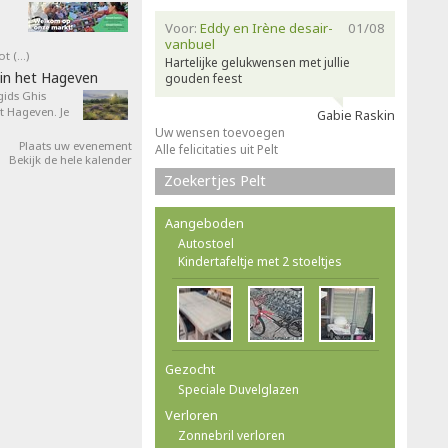
Voor:
Eddy en Irène desair-
01/08
vanbuel
ot (…)
Hartelijke gelukwensen met jullie
in het Hageven
gouden feest
ids Ghis
 Hageven. Je
Gabie Raskin
Uw wensen toevoegen
Plaats uw evenement
Alle felicitaties uit Pelt
Bekijk de hele kalender
Zoekertjes Pelt
Aangeboden
Autostoel
Kindertafeltje met 2 stoeltjes
Gezocht
Speciale Duvelglazen
Verloren
Zonnebril verloren