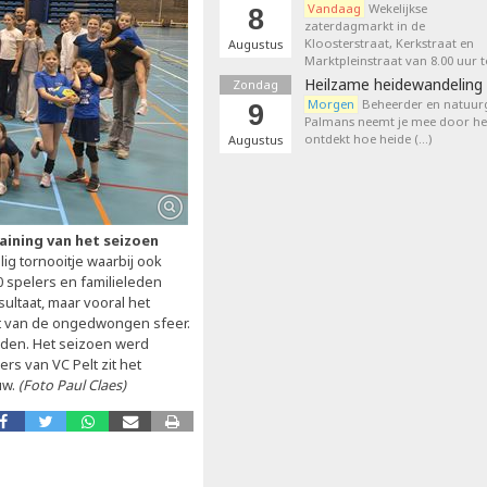
Vandaag
Wekelijkse
8
zaterdagmarkt in de
Kloosterstraat, Kerkstraat en
Augustus
Marktpleinstraat van 8.00 uur t
Heilzame heidewandeling 
Zondag
Morgen
Beheerder en natuurg
9
Palmans neemt je mee door het
ontdekt hoe heide (…)
Augustus
raining van het seizoen
ig tornooitje waarbij ook
 spelers en familieleden
ultaat, maar vooral het
ot van de ongedwongen sfeer.
eden. Het seizoen werd
s van VC Pelt zit het
uw.
(Foto Paul Claes)