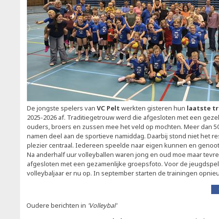
De jongste spelers van
VC Pelt
werkten gisteren hun
laatste t
2025-2026 af. Traditiegetrouw werd die afgesloten met een gezell
ouders, broers en zussen mee het veld op mochten. Meer dan 50
namen deel aan de sportieve namiddag. Daarbij stond niet het res
plezier centraal. Iedereen speelde naar eigen kunnen en geno
Na anderhalf uur volleyballen waren jong en oud moe maar tevr
afgesloten met een gezamenlijke groepsfoto. Voor de jeugdspeler
volleybaljaar er nu op. In september starten de trainingen opnie
Oudere berichten in
'Volleybal'