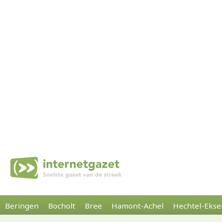
Beringen
Bocholt
Bree
Hamont-Achel
Hechtel-Ekse