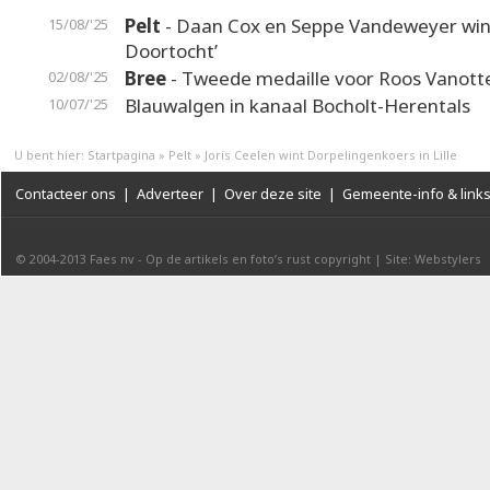
Pelt
- Daan Cox en Seppe Vandeweyer win
15/08/'25
Doortocht’
Bree
- Tweede medaille voor Roos Vanotte
02/08/'25
Blauwalgen in kanaal Bocholt-Herentals
10/07/'25
U bent hier:
Startpagina
»
Pelt
»
Joris Ceelen wint Dorpelingenkoers in Lille
Contacteer ons
|
Adverteer
|
Over deze site
|
Gemeente-info & link
© 2004-2013
Faes nv
-
Op de artikels en foto’s rust copyright
|
Site: Webstylers