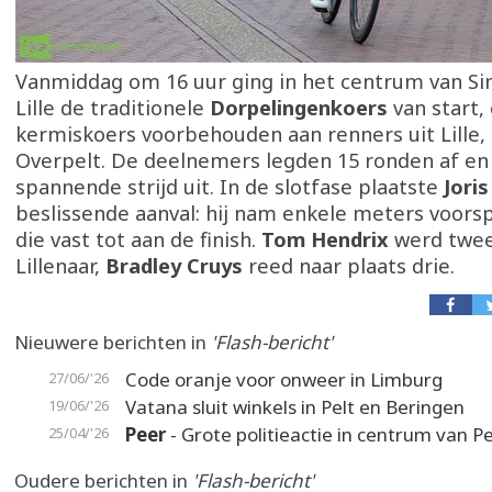
Vanmiddag om 16 uur ging in het centrum van Si
Lille de traditionele
Dorpelingenkoers
van start,
kermiskoers voorbehouden aan renners uit Lille,
Overpelt. De deelnemers legden 15 ronden af en
spannende strijd uit. In de slotfase plaatste
Jori
beslissende aanval: hij nam enkele meters voors
die vast tot aan de finish.
Tom Hendrix
werd twee
Lillenaar,
Bradley Cruys
reed naar plaats drie.
Nieuwere berichten in
'Flash-bericht'
Code oranje voor onweer in Limburg
27/06/'26
Vatana sluit winkels in Pelt en Beringen
19/06/'26
Peer
- Grote politieactie in centrum van P
25/04/'26
Oudere berichten in
'Flash-bericht'