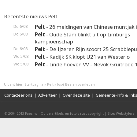
Recentste nieuws Pelt
Pelt
- 26 meldingen van Chinese muntjak i
Do 6/08
Pelt
- Oude Stam blinkt uit op Limburgs
Do 6/08
kampioenschap
Pelt
- De IJzeren Rijn scoort 25 Scrabblep
Do 6/08
Pelt
- Kadijk SK klopt U21 van Westerlo
Wo 5/08
Pelt
- Lindelhoeven VV - Nevok Gruitrode 
Wo 5/08
U bent hier:
Startpagina
»
Pelt
»
José Beelen overleden
Contacteer ons
|
Adverteer
|
Over deze site
|
Gemeente-info & link
© 2004-2013
Faes nv
-
Op de artikels en foto’s rust copyright
|
Site: Webstylers