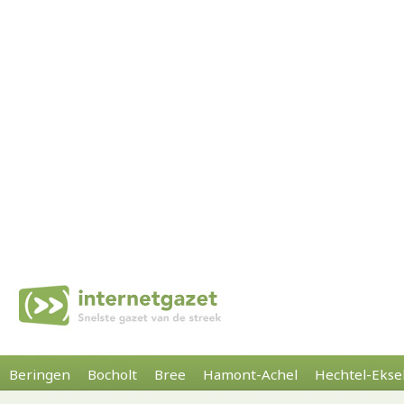
Beringen
Bocholt
Bree
Hamont-Achel
Hechtel-Ekse