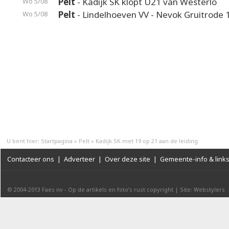
Pelt
- Kadijk SK klopt U21 van Westerlo
Wo 5/08
Pelt
- Lindelhoeven VV - Nevok Gruitrode 
Wo 5/08
U bent hier:
Startpagina
»
Pelt
»
Kadijk SK met 19 op 21 aan de leiding
Contacteer ons
|
Adverteer
|
Over deze site
|
Gemeente-info & link
© 2004-2013
Faes nv
-
Op de artikels en foto’s rust copyright
|
Site: Webstylers