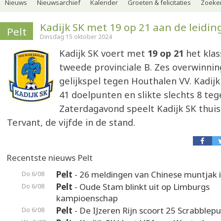
Nieuws
Nieuwsarchief
Kalender
Groeten & felicitaties
Zoeker
Kadijk SK met 19 op 21 aan de leidin
Pelt
Dinsdag 15 oktober 2024
Kadijk SK voert met
19 op 21
het klas
tweede provinciale B. Zes overwinni
gelijkspel tegen Houthalen VV. Kadijk
41 doelpunten en slikte slechts 8 te
Zaterdagavond speelt Kadijk SK thuis
Tervant, de vijfde in de stand.
Recentste nieuws Pelt
Pelt
- 26 meldingen van Chinese muntjak i
Do 6/08
Pelt
- Oude Stam blinkt uit op Limburgs
Do 6/08
kampioenschap
Pelt
- De IJzeren Rijn scoort 25 Scrabblep
Do 6/08