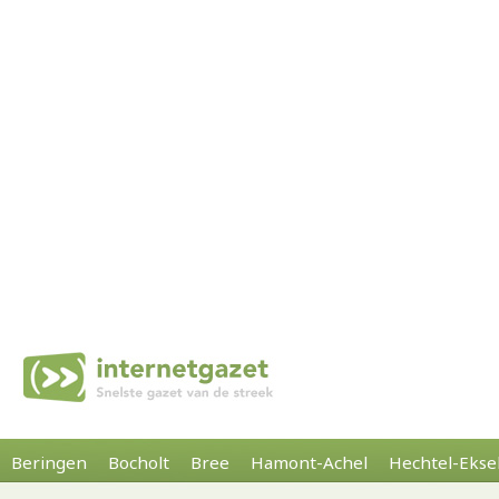
Beringen
Bocholt
Bree
Hamont-Achel
Hechtel-Ekse