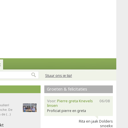
t
Stuur ons je tip!
Groeten & felicitaties
Voor:
Pierre greta Knevels
06/08
ullen!
linsen
nche. De
Proficiat pierre en greta
 de (…)
Rita en jaak Dolders
kt
snoekx