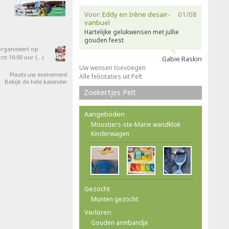
Voor:
Eddy en Irène desair-
01/08
vanbuel
Hartelijke gelukwensen met jullie
gouden feest
organiseert op
ot 16:00 uur (…)
Gabie Raskin
Uw wensen toevoegen
Plaats uw evenement
Alle felicitaties uit Pelt
Bekijk de hele kalender
Zoekertjes Pelt
Aangeboden
Moustiers-ste-Marie wandklok
Kinderwagen
Gezocht
Munten gezocht
Verloren
Gouden armbandje