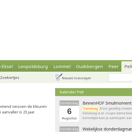
-Eksel
Leopoldsburg
Lommel
Oudsbergen
Peer
Pel
Zoekertjes
Nieuws toevoegen
Kalender Pelt
BinnenHOF Smulmoment
Donderdag
komend seizoen de kleuren
Vandaag
Kom gezellig meesm
6
aanvaller is 23 jaar.
Vandaag is er coupe dame bla
bonnetjes kan je aankopen aan
Augustus
Wekelijkse donderdagmar
Donderdag