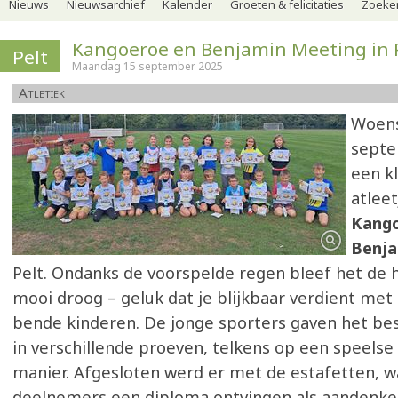
Nieuws
Nieuwsarchief
Kalender
Groeten & felicitaties
Zoeker
Kangoeroe en Benjamin Meeting in 
Pelt
Maandag 15 september 2025
Atletiek
Woens
sept
een k
atleet
Kango
Benj
Pelt. Ondanks de voorspelde regen bleef het de
mooi droog – geluk dat je blijkbaar verdient met 
bende kinderen. De jonge sporters gaven het bes
in verschillende proeven, telkens op een speelse 
manier. Afgesloten werd er met de estafetten, w
deelnemers een diploma ontvingen als aandenken