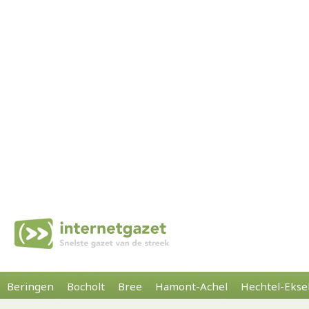
Beringen
Bocholt
Bree
Hamont-Achel
Hechtel-Ekse