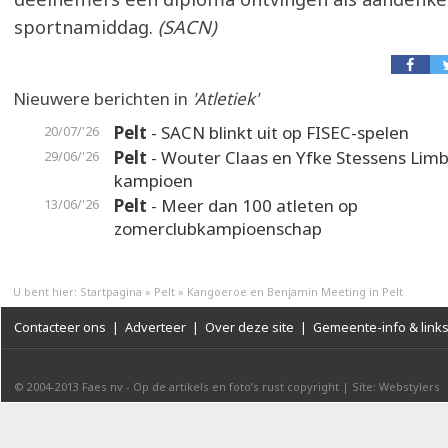
sportnamiddag.
(SACN)
Nieuwere berichten in
'Atletiek'
Pelt
- SACN blinkt uit op FISEC-spelen
20/07/'26
Pelt
- Wouter Claas en Yfke Stessens Lim
29/06/'26
kampioen
Pelt
- Meer dan 100 atleten op
13/06/'26
zomerclubkampioenschap
U bent hier:
Startpagina
»
Pelt
»
Kangoeroe en Benjamin Meeting in Pelt
Contacteer ons
|
Adverteer
|
Over deze site
|
Gemeente-info & link
© 2004-2013
Faes nv
-
Op de artikels en foto’s rust copyright
|
Site: Webstylers