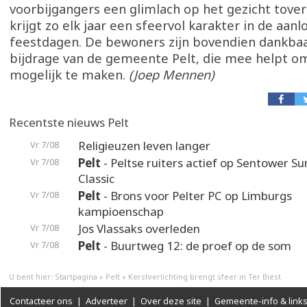
voorbijgangers een glimlach op het gezicht tover
krijgt zo elk jaar een sfeervol karakter in de aan
feestdagen. De bewoners zijn bovendien dankbaa
bijdrage van de gemeente Pelt, die mee helpt om
mogelijk te maken.
(Joep Mennen)
Recentste nieuws Pelt
Religieuzen leven langer
Vr 7/08
Pelt
- Peltse ruiters actief op Sentower 
Vr 7/08
Classic
Pelt
- Brons voor Pelter PC op Limburgs
Vr 7/08
kampioenschap
Jos Vlassaks overleden
Vr 7/08
Pelt
- Buurtweg 12: de proef op de som
Vr 7/08
U bent hier:
Startpagina
»
Pelt
»
Kerstverlichting brengt sfeer in Ter Biest
Contacteer ons
|
Adverteer
|
Over deze site
|
Gemeente-info & link