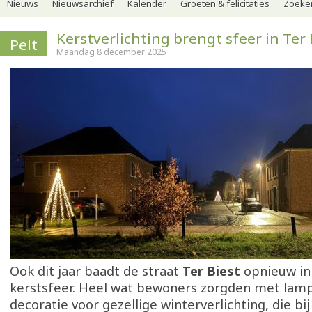
Nieuws
Nieuwsarchief
Kalender
Groeten & felicitaties
Zoeker
Kerstverlichting brengt sfeer in Ter 
Pelt
Maandag 8 december 2025
Ook dit jaar baadt de straat
Ter Biest
opnieuw i
kerstsfeer. Heel wat bewoners zorgden met lamp
decoratie voor gezellige winterverlichting, die bij