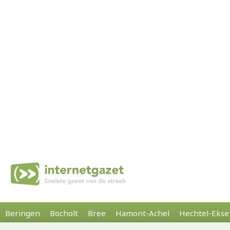
Beringen
Bocholt
Bree
Hamont-Achel
Hechtel-Ekse