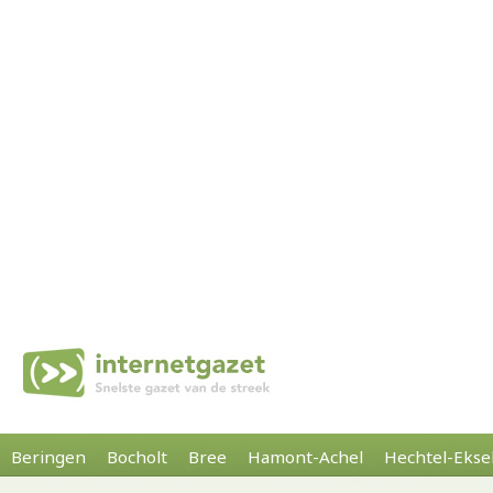
Beringen
Bocholt
Bree
Hamont-Achel
Hechtel-Ekse