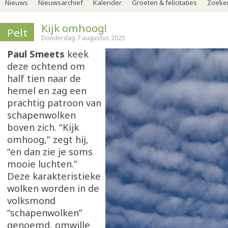
Nieuws
Nieuwsarchief
Kalender
Groeten & felicitaties
Zoeker
Kijk omhoog!
Pelt
Donderdag 7 augustus 2025
Paul Smeets
keek
deze ochtend om
half tien naar de
hemel en zag een
prachtig patroon van
schapenwolken
boven zich. “Kijk
omhoog,” zegt hij,
“en dan zie je soms
mooie luchten.”
Deze karakteristieke
wolken worden in de
volksmond
“schapenwolken”
genoemd, omwille