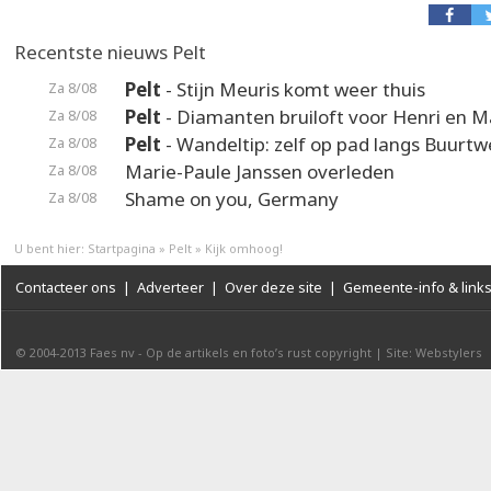
Recentste nieuws Pelt
Pelt
- Stijn Meuris komt weer thuis
Za 8/08
Pelt
- Diamanten bruiloft voor Henri en M
Za 8/08
Pelt
- Wandeltip: zelf op pad langs Buurt
Za 8/08
Marie-Paule Janssen overleden
Za 8/08
Shame on you, Germany
Za 8/08
U bent hier:
Startpagina
»
Pelt
»
Kijk omhoog!
Contacteer ons
|
Adverteer
|
Over deze site
|
Gemeente-info & link
© 2004-2013
Faes nv
-
Op de artikels en foto’s rust copyright
|
Site: Webstylers