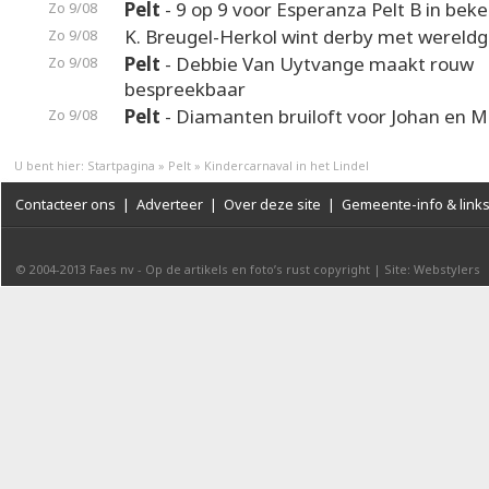
Pelt
- 9 op 9 voor Esperanza Pelt B in beke
Zo 9/08
K. Breugel-Herkol wint derby met wereldg
Zo 9/08
Pelt
- Debbie Van Uytvange maakt rouw
Zo 9/08
bespreekbaar
Pelt
- Diamanten bruiloft voor Johan en M
Zo 9/08
U bent hier:
Startpagina
»
Pelt
»
Kindercarnaval in het Lindel
Contacteer ons
|
Adverteer
|
Over deze site
|
Gemeente-info & link
© 2004-2013
Faes nv
-
Op de artikels en foto’s rust copyright
|
Site: Webstylers