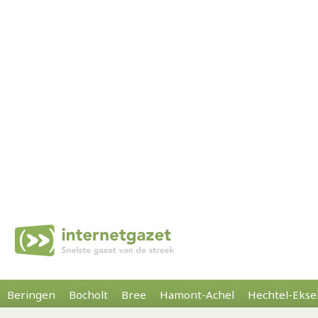
Beringen
Bocholt
Bree
Hamont-Achel
Hechtel-Ekse