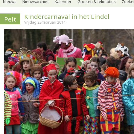
Nieuws
Nieuwsarchief
Kalender
Groeten & felicitaties
Zoeker
Kindercarnaval in het Lindel
Pelt
Vrijdag 28 februari 2014