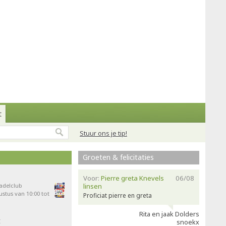
t
Stuur ons je tip!
Groeten & felicitaties
Voor:
Pierre greta Knevels
06/08
Padelclub
linsen
stus van 10:00 tot
Proficiat pierre en greta
Rita en jaak Dolders
t
snoekx