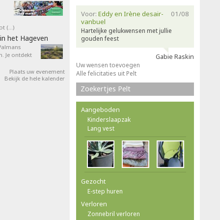
Voor:
Eddy en Irène desair-
01/08
vanbuel
ot (…)
Hartelijke gelukwensen met jullie
in het Hageven
gouden feest
 Palmans
. Je ontdekt
Gabie Raskin
Uw wensen toevoegen
Plaats uw evenement
Alle felicitaties uit Pelt
Bekijk de hele kalender
Zoekertjes Pelt
Aangeboden
Kinderslaapzak
Lang vest
Gezocht
E-step huren
Verloren
Zonnebril verloren