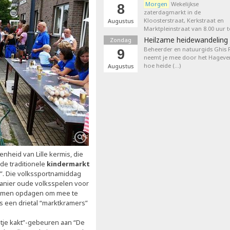
Morgen
Wekelijkse
8
zaterdagmarkt in de
Kloosterstraat, Kerkstraat en
Augustus
Marktpleinstraat van 8.00 uur t
Heilzame heidewandeling 
Zondag
Beheerder en natuurgids Ghis
9
neemt je mee door het Hageven
hoe heide (…)
Augustus
genheid van Lille kermis, die
de traditionele
kindermarkt
”. Die volkssportnamiddag
manier oude volksspelen voor
komen opdagen om mee te
s een drietal “marktkramers”
oetje kakt”-gebeuren aan “De