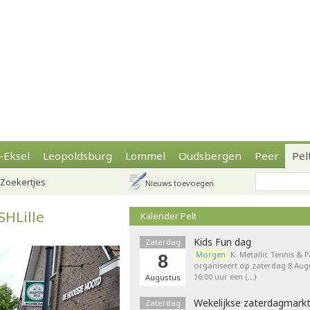
-Eksel
Leopoldsburg
Lommel
Oudsbergen
Peer
Pel
Zoekertjes
Nieuws toevoegen
SHLille
Kalender Pelt
Kids Fun dag
Zaterdag
Morgen
K. Metallic Tennis & 
8
organiseert op zaterdag 8 Augu
16:00 uur een (…)
Augustus
Wekelijkse zaterdagmark
Zaterdag