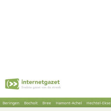
Beringen
Bocholt
Bree
Hamont-Achel
Hechtel-Ekse