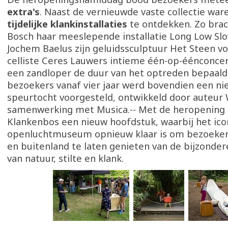
extra's
. Naast de vernieuwde vaste collectie war
tijdelijke klankinstallaties
te ontdekken. Zo br
Bosch haar meeslepende installatie Long Low Slo
Jochem Baelus zijn geluidssculptuur Het Steen vo
celliste Ceres Lauwers intieme één-op-éénconcer
een zandloper de duur van het optreden bepaald
bezoekers vanaf vier jaar werd bovendien een n
speurtocht voorgesteld, ontwikkeld door auteur 
samenwerking met Musica.-- Met de heropening 
Klankenbos een nieuw hoofdstuk, waarbij het ico
openluchtmuseum opnieuw klaar is om bezoekers
en buitenland te laten genieten van de bijzonde
van natuur, stilte en klank.