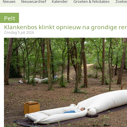
Nieuws
Nieuwsarchief
Kalender
Groeten & felicitaties
Zoeker
Pelt
Klankenbos klinkt opnieuw na grondige re
Zondag 5 juli 2026