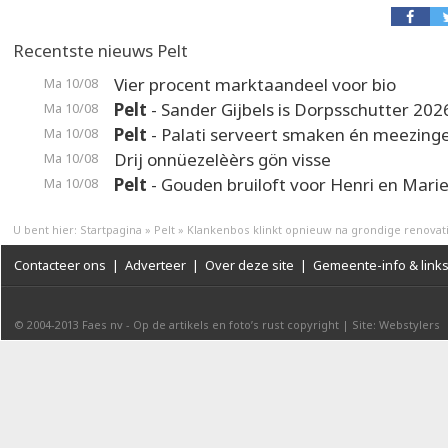
Recentste nieuws Pelt
Vier procent marktaandeel voor bio
Ma 10/08
Pelt
- Sander Gijbels is Dorpsschutter 202
Ma 10/08
Pelt
- Palati serveert smaken én meezing
Ma 10/08
Drij onnüezelèèrs gön visse
Ma 10/08
Pelt
- Gouden bruiloft voor Henri en Mari
Ma 10/08
U bent hier:
Startpagina
»
Pelt
»
Klankenbos klinkt opnieuw na grondige renovat
Contacteer ons
|
Adverteer
|
Over deze site
|
Gemeente-info & link
© 2004-2013
Faes nv
-
Op de artikels en foto’s rust copyright
|
Site: Webstylers