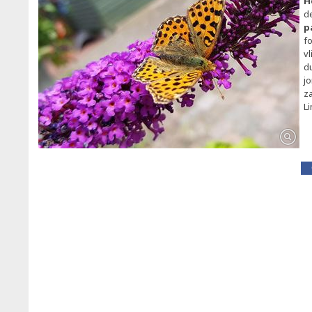
H
d
p
fo
vl
d
j
z
L