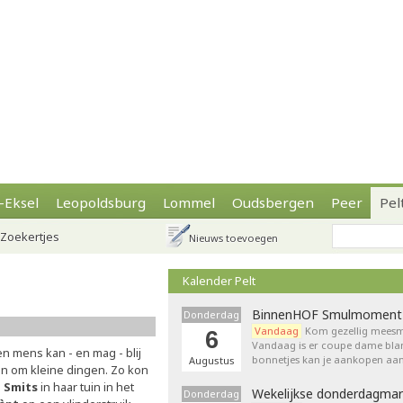
-Eksel
Leopoldsburg
Lommel
Oudsbergen
Peer
Pel
Zoekertjes
Nieuws toevoegen
Kalender Pelt
BinnenHOF Smulmoment
Donderdag
Vandaag
Kom gezellig meesm
6
Vandaag is er coupe dame bla
en mens kan - en mag - blij
bonnetjes kan je aankopen aan
Augustus
ijn om kleine dingen. Zo kon
o Smits
in haar tuin in het
Wekelijkse donderdagmar
Donderdag