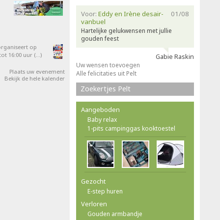
Voor:
Eddy en Irène desair-
01/08
vanbuel
Hartelijke gelukwensen met jullie
gouden feest
organiseert op
ot 16:00 uur (…)
Gabie Raskin
Uw wensen toevoegen
Plaats uw evenement
Alle felicitaties uit Pelt
Bekijk de hele kalender
Zoekertjes Pelt
Aangeboden
Baby relax
1-pits campinggas kooktoestel
Gezocht
E-step huren
Verloren
Gouden armbandje