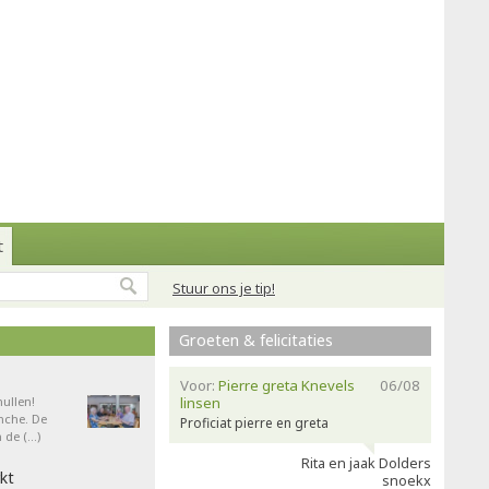
t
Stuur ons je tip!
Groeten & felicitaties
Voor:
Pierre greta Knevels
06/08
ullen!
linsen
nche. De
Proficiat pierre en greta
 de (…)
Rita en jaak Dolders
kt
snoekx