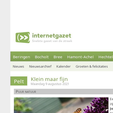
Beringen
Bocholt
Bree
Hamont-Achel
Hechtel
Nieuws
Nieuwsarchief
Kalender
Groeten & felicitaties
Klein maar fijn
Pelt
Maandag 9 augustus 2021
Puur natuur
E
z
J