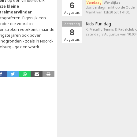
ènt
op een vlinderstruik
Vandaag
Wekelijkse
6
eze
kleine
donderdagmarkt op de Oude
arelmoervlinder
Markt van 13h30 tot 17h00.
Augustus
tograferen. Eigenlijk een
inder die vooral in
Kids Fun dag
Zaterdag
uinstreken voorkomt, maar de
K. Metallic Tennis & Padelclub 
8
zaterdag 8 Augustus van 10:00 t
ongste jaren ook boven
Augustus
andgronden - zoals in Noord-
imburg - gezien wordt.