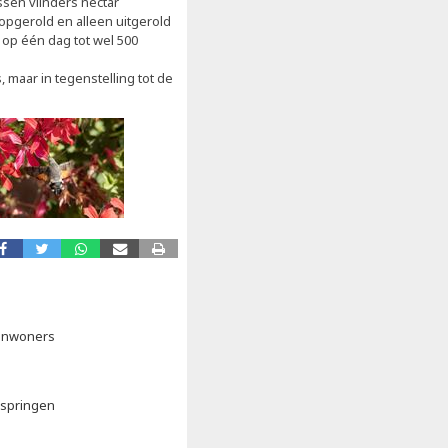
ssen vlinders nectar
opgerold en alleen uitgerold
 op één dag tot wel 500
s, maar in tegenstelling tot de
 inwoners
kspringen