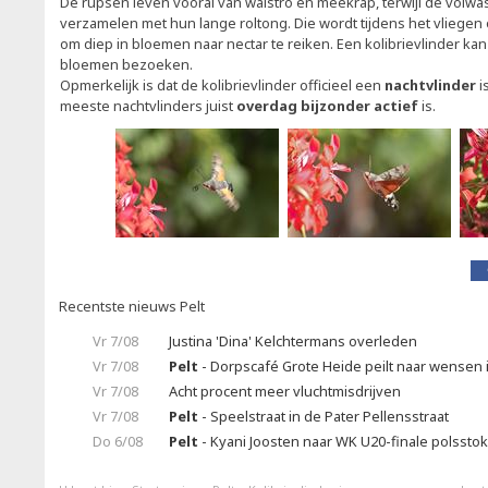
De rupsen leven vooral van walstro en meekrap, terwijl de volwa
verzamelen met hun lange roltong. Die wordt tijdens het vliegen 
om diep in bloemen naar nectar te reiken. Een kolibrievlinder kan
bloemen bezoeken.
Opmerkelijk is dat de kolibrievlinder officieel een
nachtvlinder
i
meeste nachtvlinders juist
overdag bijzonder actief
is.
Recentste nieuws Pelt
Vr 7/08
Justina 'Dina' Kelchtermans overleden
Vr 7/08
Pelt
- Dorpscafé Grote Heide peilt naar wensen
Vr 7/08
Acht procent meer vluchtmisdrijven
Vr 7/08
Pelt
- Speelstraat in de Pater Pellensstraat
Do 6/08
Pelt
- Kyani Joosten naar WK U20-finale polssto