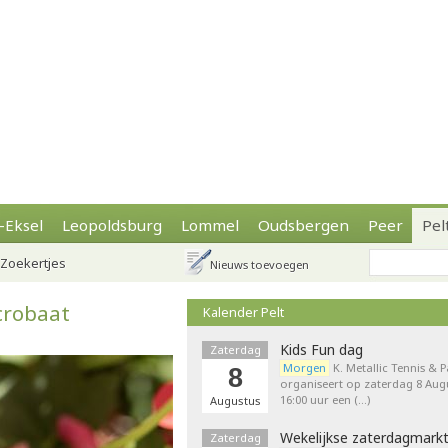
-Eksel
Leopoldsburg
Lommel
Oudsbergen
Peer
Pel
Zoekertjes
Nieuws toevoegen
crobaat
Kalender Pelt
Kids Fun dag
Zaterdag
Morgen
K. Metallic Tennis & 
8
organiseert op zaterdag 8 Augu
16:00 uur een (…)
Augustus
Wekelijkse zaterdagmark
Zaterdag