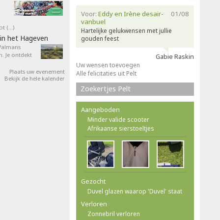
Voor:
Eddy en Irène desair-
01/08
vanbuel
ot (…)
Hartelijke gelukwensen met jullie
in het Hageven
gouden feest
 Palmans
. Je ontdekt
Gabie Raskin
Uw wensen toevoegen
Plaats uw evenement
Alle felicitaties uit Pelt
Bekijk de hele kalender
Zoekertjes Pelt
Aangeboden
Minder valide scooter
Afrikaanse sierstoeltjes
Gezocht
Duvel glazen waarop 'Duvel' staat
Verloren
Zonnebril verloren