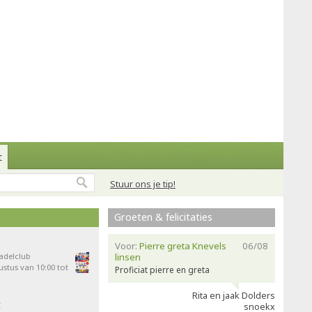
t
Stuur ons je tip!
Groeten & felicitaties
Voor:
Pierre greta Knevels
06/08
Padelclub
linsen
stus van 10:00 tot
Proficiat pierre en greta
Rita en jaak Dolders
t
snoekx