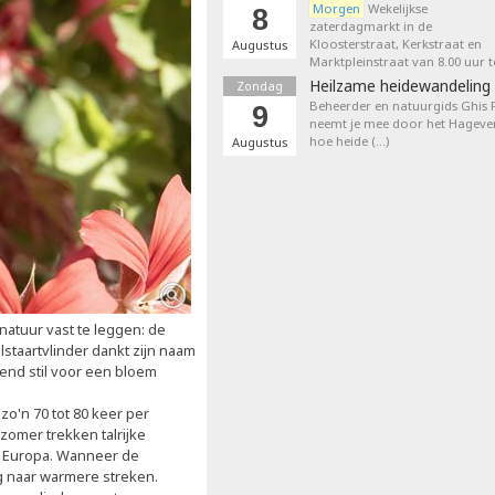
Morgen
Wekelijkse
8
zaterdagmarkt in de
Kloosterstraat, Kerkstraat en
Augustus
Marktpleinstraat van 8.00 uur t
Heilzame heidewandeling 
Zondag
Beheerder en natuurgids Ghis
9
neemt je mee door het Hageven
hoe heide (…)
Augustus
natuur vast te leggen: de
staartvlinder dankt zijn naam
erend stil voor een bloem
 zo'n 70 tot 80 keer per
zomer trekken talrijke
n Europa. Wanneer de
g naar warmere streken.