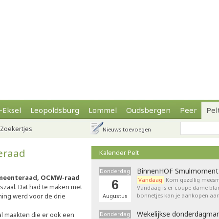
-Eksel
Leopoldsburg
Lommel
Oudsbergen
Peer
Pel
Zoekertjes
Nieuws toevoegen
eraad
Kalender Pelt
BinnenHOF Smulmoment
Donderdag
meenteraad, OCMW-raad
Vandaag
Kom gezellig meesm
6
szaal. Dat had te maken met
Vandaag is er coupe dame bla
ing werd voor de drie
bonnetjes kan je aankopen aan
Augustus
Wekelijkse donderdagmar
 al maakten die er ook een
Donderdag