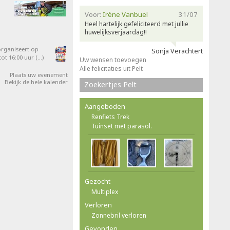
Voor:
Irène Vanbuel
31/07
Heel hartelijk gefeliciteerd met jullie
huwelijksverjaardag!!
organiseert op
Sonja Verachtert
ot 16:00 uur (…)
Uw wensen toevoegen
Alle felicitaties uit Pelt
Plaats uw evenement
Bekijk de hele kalender
Zoekertjes Pelt
Aangeboden
Renfiets Trek
Tuinset met parasol.
Gezocht
Multiplex
Verloren
Zonnebril verloren
Gevonden