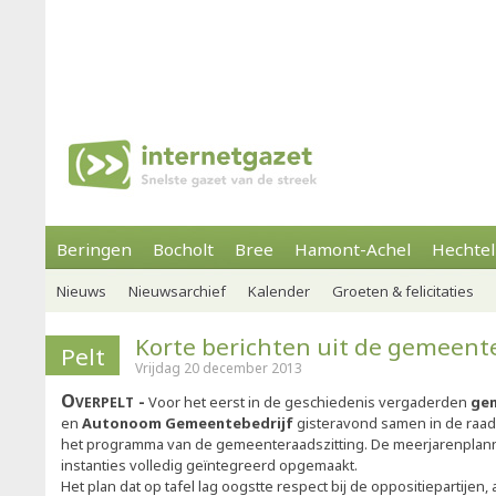
Beringen
Bocholt
Bree
Hamont-Achel
Hechtel
Nieuws
Nieuwsarchief
Kalender
Groeten & felicitaties
Korte berichten uit de gemeent
Pelt
Vrijdag 20 december 2013
Overpelt
Voor het eerst in de geschiedenis vergaderden
ge
en
Autonoom Gemeentebedrijf
gisteravond samen in de raad
het programma van de gemeenteraadszitting. De meerjarenplann
instanties volledig geïntegreerd opgemaakt.
Het plan dat op tafel lag oogstte respect bij de oppositiepartijen,