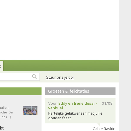
t
Stuur ons je tip!
Groeten & felicitaties
Voor:
Eddy en Irène desair-
01/08
ullen!
vanbuel
nche. De
Hartelijke gelukwensen met jullie
 de (…)
gouden feest
kt
Gabie Raskin