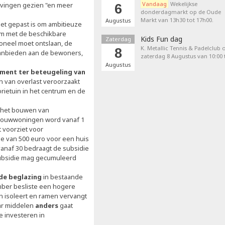
Vandaag
Wekelijkse
uivingen gezien "en meer
6
donderdagmarkt op de Oude
Markt van 13h30 tot 17h00.
Augustus
iet gepast is om ambitieuze
 om met de beschikbare
Kids Fun dag
Zaterdag
soneel moet ontslaan, de
K. Metallic Tennis & Padelclub 
8
 aanbieden aan de bewoners,
zaterdag 8 Augustus van 10:00 t
Augustus
ement ter beteugeling van
n van overlast veroorzaakt
rietuin in het centrum en de
r het bouwen van
uwbouwwoningen word vanaf 1
t voorziet voor
e van 500 euro voor een huis
anaf 30 bedraagt de subsidie
subsidie mag gecumuleerd
nde beglazing
in bestaande
mber besliste een hogere
n isoleert en ramen vervangt
ar middelen
anders
gaat
e investeren in