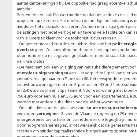
aantal kanttekeningen bij. De oppositie had graag accentversch
ambitie".
Burgemeester Jaak Fransen merkte op dat het in deze crisistijd n
projecten op te zetten. Het doel van de huidige beleidsploeg is
middelen het maximale realiseren. Als men in crisistijd geen per
belastingen niet moet verhogen en tevens vele faciliteiten kan
dan is Overpelt klaar voor de toekomst, aldus Fransen.
- De gemeenteraad keurde een uitbreiding van het
politieregl
overlast
goed. De aanvulling heeft betrekking op het voorkome
door honden op risicogevoelige plaatsen, meer bepaald de pasto
de Finse pistes.
- De raad nam ook een wijziging van het subsidiereglement voo
energiezuinige woningen
aan. Het verplichte E-peil van nie
januari verlaagd naar een E-peil van 60. Het gewijzigde reglemen
nieuwbouwwoningen met een E-peil tussen 40 en 31 een subsidi
en 250 euro voor een appartement. Voor een woning met E-peil v
750 euro voor een huis en 375 euro voor een appartement. De 
worden met andere subsidies voor nieuwbouwwoningen.
- De subsidies voor het plaatsen van
isolatie en superisolere
woningen
verdwijnen
. Gezien de Vlaamse regering op 29 nove
energiepremie toe te kennen aan iedereen die tegelijk zijn mure
door hoogrendementsglas, is het wenselijk dat de gemeente ha
inzetten om minder kapitaalkrachtige burgers aan te sporen om t
energiebesparende maatregelen.