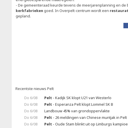
- De gemeenteraad keurde tevens de meerjarenplanning en de 
kerkfabrieken
goed. In Overpelt-centrum wordt een
restaurat
gepland.
Recentste nieuws Pelt
Do 6/08
Pelt
- Kadijk SK klopt U21 van Westerlo
Do 6/08
Pelt
- Esperanza Pelt klopt Lommel SK B
Do 6/08
Landbouw 45% van grondoppervlakte
Do 6/08
Pelt
- 26 meldingen van Chinese muntjak in Pelt
Do 6/08
Pelt
- Oude Stam blinkt uit op Limburgs kampio