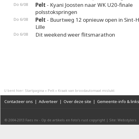
Pelt
- Kyani Joosten naar WK U20-finale
Do 6/08
polsstokspringen
Pelt
- Buurtweg 12 opnieuw open in Sint-H
Do 6/08
Lille
Dit weekend weer flitsmarathon
Do 6/08
U bent hier:
Startpagina
»
Pelt
»
Kraak van broodautomaat mislukt
Contacteer ons
|
Adverteer
|
Over deze site
|
Gemeente-info & link
© 2004-2013
Faes nv
-
Op de artikels en foto’s rust copyright
|
Site: Webstylers