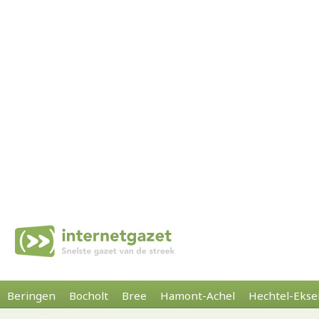
Beringen
Bocholt
Bree
Hamont-Achel
Hechtel-Ekse