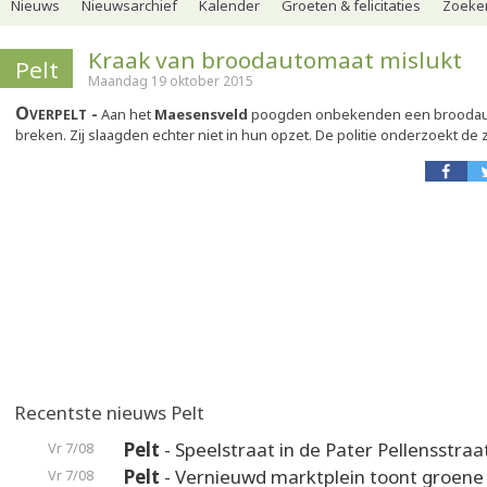
Nieuws
Nieuwsarchief
Kalender
Groeten & felicitaties
Zoeker
Kraak van broodautomaat mislukt
Pelt
Maandag 19 oktober 2015
Overpelt
Aan het
Maesensveld
poogden onbekenden een broodau
breken. Zij slaagden echter niet in hun opzet. De politie onderzoekt de 
Recentste nieuws Pelt
Pelt
- Speelstraat in de Pater Pellensstraa
Vr 7/08
Pelt
- Vernieuwd marktplein toont groene
Vr 7/08