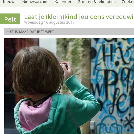
Nieuws
Nieuwsarchief
Kalender
Groeten & felicitaties
Zoeker
Laat je (klein)kind jou eens vereeuw
Pelt
Woensdag 16 augustus 2017
Het is maar dat je 't weet