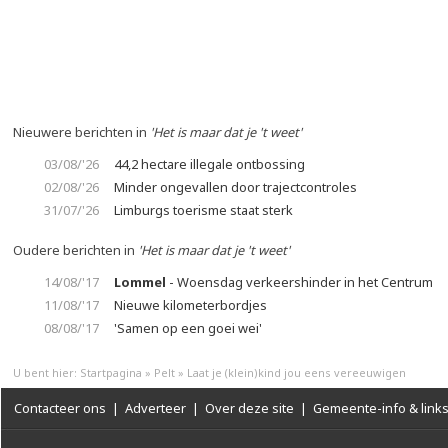
Nieuwere berichten in
'Het is maar dat je 't weet'
03/08/'26
44,2 hectare illegale ontbossing
02/08/'26
Minder ongevallen door trajectcontroles
31/07/'26
Limburgs toerisme staat sterk
Oudere berichten in
'Het is maar dat je 't weet'
14/08/'17
Lommel
- Woensdag verkeershinder in het Centrum
11/08/'17
Nieuwe kilometerbordjes
08/08/'17
'Samen op een goei wei'
U bent hier:
Startpagina
»
Pelt
»
Laat je (klein)kind jou eens vereeuwigen
Contacteer ons
|
Adverteer
|
Over deze site
|
Gemeente-info & link