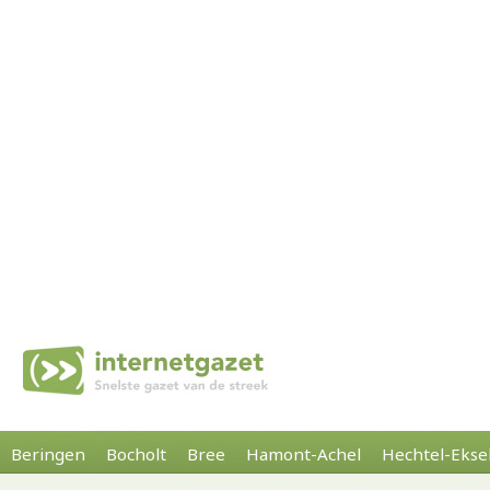
Beringen
Bocholt
Bree
Hamont-Achel
Hechtel-Ekse