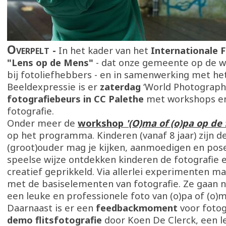
Overpelt
In het kader van het
Internationale F
"Lens op de Mens"
- dat onze gemeente op de w
bij fotoliefhebbers - en in samenwerking met h
Beeldexpressie is er
zaterdag
‘World Photograph
fotografiebeurs in CC Palethe
met workshops en
fotografie.
Onder meer de
workshop
'(O)ma of (o)pa op de 
op het programma. Kinderen (vanaf 8 jaar) zijn de
(groot)ouder mag je kijken, aanmoedigen en pos
speelse wijze ontdekken kinderen de fotografie 
creatief geprikkeld. Via allerlei experimenten m
met de basiselementen van fotografie. Ze gaan 
een leuke en professionele foto van (o)pa of (o)m
Daarnaast is er een
feedbackmoment
voor foto
demo flitsfotografie
door Koen De Clerck, een l