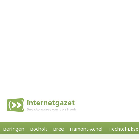
Beringen
Bocholt
Bree
Hamont-Achel
Hechtel-Ekse