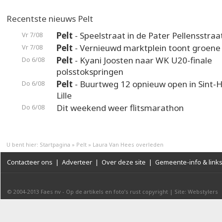
Recentste nieuws Pelt
Pelt
- Speelstraat in de Pater Pellensstraa
Vr 7/08
Pelt
- Vernieuwd marktplein toont groene
Vr 7/08
Pelt
- Kyani Joosten naar WK U20-finale
Do 6/08
polsstokspringen
Pelt
- Buurtweg 12 opnieuw open in Sint-H
Do 6/08
Lille
Dit weekend weer flitsmarathon
Do 6/08
U bent hier:
Startpagina
»
Pelt
»
Laura Van Hees overleden
Contacteer ons
|
Adverteer
|
Over deze site
|
Gemeente-info & link
© 2004-2013
Faes nv
-
Op de artikels en foto’s rust copyright
|
Site: Webstylers