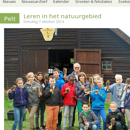
Nieuws
Nieuwsarchief
Kalender
Groeten & felicitaties
Zoeker
Leren in het natuurgebied
Pelt
Dinsdag 7 oktober 2014