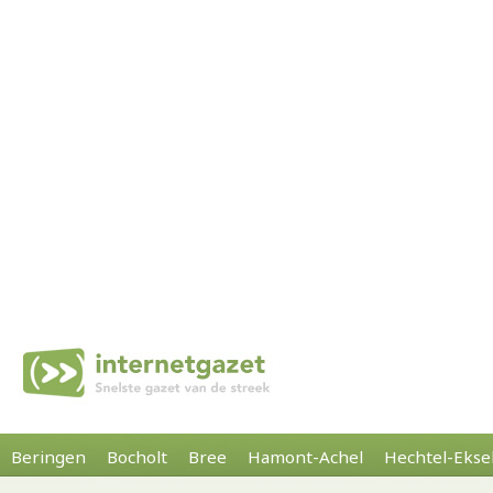
Beringen
Bocholt
Bree
Hamont-Achel
Hechtel-Ekse