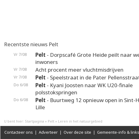
Recentste nieuws Pelt
Pelt
- Dorpscafé Grote Heide peilt naar 
Vr 7/08
inwoners
Acht procent meer vluchtmisdrijven
Vr 7/08
Pelt
- Speelstraat in de Pater Pellensstraa
Vr 7/08
Pelt
- Kyani Joosten naar WK U20-finale
Do 6/08
polsstokspringen
Pelt
- Buurtweg 12 opnieuw open in Sint-H
Do 6/08
Lille
U bent hier:
Startpagina
»
Pelt
»
Leren in het natuurgebied
Contacteer ons
|
Adverteer
|
Over deze site
|
Gemeente-info & link