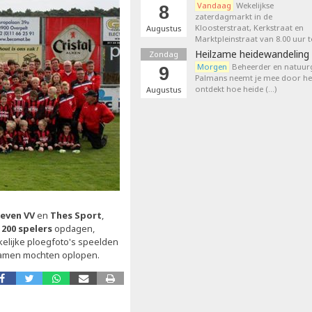
Vandaag
Wekelijkse
8
zaterdagmarkt in de
Kloosterstraat, Kerkstraat en
Augustus
Marktpleinstraat van 8.00 uur t
Heilzame heidewandeling 
Zondag
Morgen
Beheerder en natuurg
9
Palmans neemt je mee door het
ontdekt hoe heide (…)
Augustus
even VV
en
Thes Sport
,
200 spelers
opdagen,
elijke ploegfoto's speelden
 samen mochten oplopen.