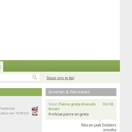
t
Stuur ons je tip!
Groeten & felicitaties
Voor:
Pierre greta Knevels
06/08
 Padelclub
linsen
stus van 10:00 tot
Proficiat pierre en greta
Rita en jaak Dolders
t
snoekx