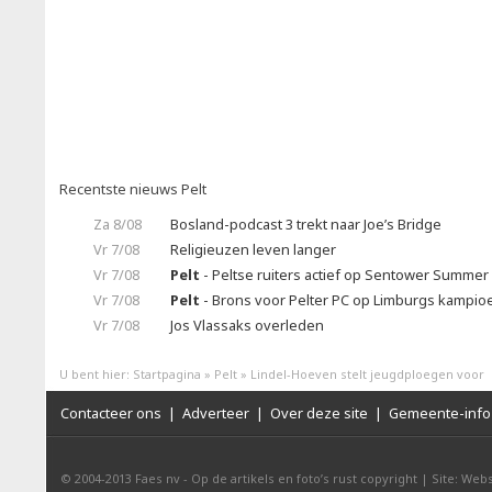
Recentste nieuws Pelt
Za 8/08
Bosland-podcast 3 trekt naar Joe’s Bridge
Vr 7/08
Religieuzen leven langer
Vr 7/08
Pelt
- Peltse ruiters actief op Sentower Summer 
Vr 7/08
Pelt
- Brons voor Pelter PC op Limburgs kampi
Vr 7/08
Jos Vlassaks overleden
U bent hier:
Startpagina
»
Pelt
»
Lindel-Hoeven stelt jeugdploegen voor
Contacteer ons
|
Adverteer
|
Over deze site
|
Gemeente-info 
© 2004-2013
Faes nv
-
Op de artikels en foto’s rust copyright
|
Site: Webs