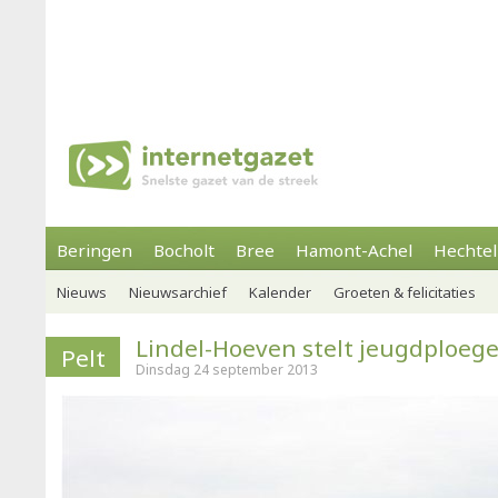
Beringen
Bocholt
Bree
Hamont-Achel
Hechtel
Nieuws
Nieuwsarchief
Kalender
Groeten & felicitaties
Lindel-Hoeven stelt jeugdploeg
Pelt
Dinsdag 24 september 2013