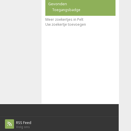
Gevonden
Toegangsbadge
Meer zoekertjes in Pelt
Uw zoekertje toevoegen
RSS Feed
Volg ons