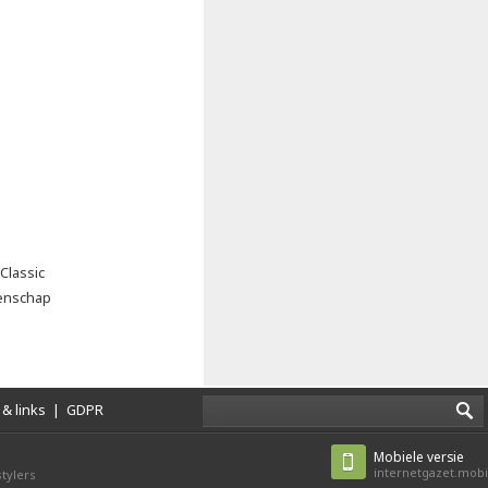
Classic
oenschap
& links
|
GDPR
Mobiele versie
internetgazet.mobi
tylers