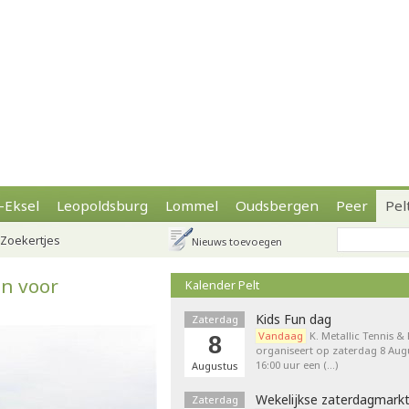
-Eksel
Leopoldsburg
Lommel
Oudsbergen
Peer
Pel
Zoekertjes
Nieuws toevoegen
en voor
Kalender Pelt
Kids Fun dag
Zaterdag
Vandaag
K. Metallic Tennis &
8
organiseert op zaterdag 8 Augu
16:00 uur een (…)
Augustus
Wekelijkse zaterdagmark
Zaterdag