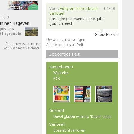
Voor:
Eddy en Irène desair-
01/08
vanbuel
ot (…)
Hartelijke gelukwensen met jullie
in het Hageven
gouden feest
ids Ghis
 Hageven. Je
Gabie Raskin
Uw wensen toevoegen
Plaats uw evenement
Alle felicitaties uit Pelt
Bekijk de hele kalender
Zoekertjes Pelt
Aangeboden
Wijnrekje
Rok
Gezocht
Duvel glazen waarop 'Duvel' staat
Verloren
Zonnebril verloren