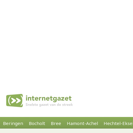
Beringen
Bocholt
Bree
Hamont-Achel
Hechtel-Ekse