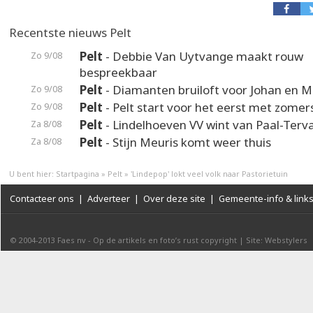
Recentste nieuws Pelt
Pelt
- Debbie Van Uytvange maakt rouw
Zo 9/08
bespreekbaar
Pelt
- Diamanten bruiloft voor Johan en M
Zo 9/08
Pelt
- Pelt start voor het eerst met zomer
Zo 9/08
Pelt
- Lindelhoeven VV wint van Paal-Terv
Za 8/08
Pelt
- Stijn Meuris komt weer thuis
Za 8/08
U bent hier:
Startpagina
»
Pelt
»
'Lindepop' lokt veel volk naar Pastorietuin
Contacteer ons
|
Adverteer
|
Over deze site
|
Gemeente-info & link
© 2004-2013
Faes nv
-
Op de artikels en foto’s rust copyright
|
Site: Webstylers