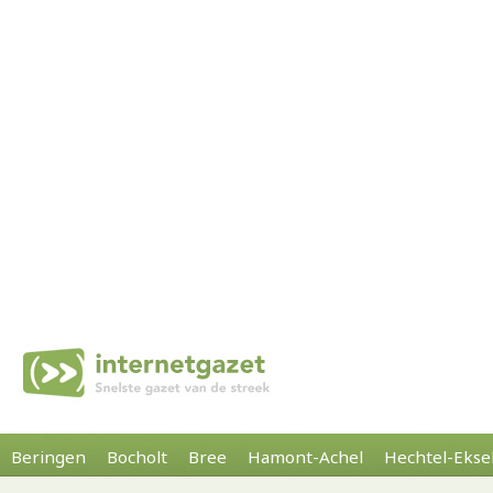
Beringen
Bocholt
Bree
Hamont-Achel
Hechtel-Ekse