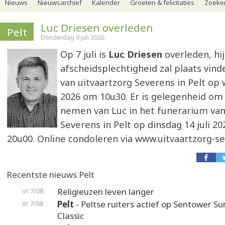
Nieuws
Nieuwsarchief
Kalender
Groeten & felicitaties
Zoeker
Luc Driesen overleden
Pelt
Donderdag 9 juli 2026
Op 7 juli is
Luc Driesen
overleden, hij
afscheidsplechtigheid zal plaats vind
van uitvaartzorg Severens in Pelt op 
2026 om 10u30. Er is gelegenheid om 
nemen van Luc in het funerarium van
Severens in Pelt op dinsdag 14 juli 20
20u00. Online condoleren via www.uitvaartzorg-s
Recentste nieuws Pelt
Religieuzen leven langer
Vr 7/08
Pelt
- Peltse ruiters actief op Sentower 
Vr 7/08
Classic