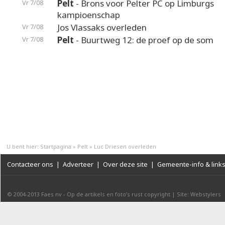
Pelt
- Brons voor Pelter PC op Limburgs
Vr 7/08
kampioenschap
Jos Vlassaks overleden
Vr 7/08
Pelt
- Buurtweg 12: de proef op de som
Vr 7/08
U bent hier:
Startpagina
»
Pelt
»
Luc Driesen overleden
Contacteer ons
|
Adverteer
|
Over deze site
|
Gemeente-info & link
© 2004-2013
Faes nv
-
Op de artikels en foto’s rust copyright
|
Site: Webstylers