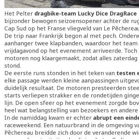
Het Pelter
dragbike-team Lucky Dice DragRace
bijzonder bewogen seizoensopener achter de rug
Cap Sud op het Franse vliegveld van Le Pêchereau
De trip naar Frankrijk begon al met pech. Onder
aanhanger twee klapbanden, waardoor het team 
vrijdagavond op het evenement arriveerde. Toch
motoren nog klaargemaakt, zodat alles zaterdag 
stond.
De eerste runs stonden in het teken van
testen e
elke passage werden kleine aanpassingen uitgev
duidelijk resultaat. De motoren presteerden stee
starts verliepen strakker en de rondetijden ginge
lijn. De open sfeer op het evenement zorgde bo
heel wat belangstelling van bezoekers en andere
In de namiddag kwam er echter
abrupt een eind
raceweekend. Een natuurbrand in de omgeving v
Pêchereau breidde zich door de veranderende win