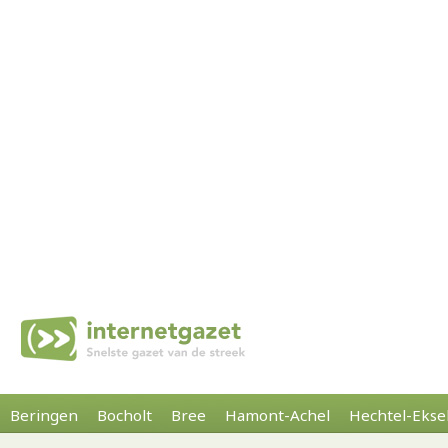
Beringen
Bocholt
Bree
Hamont-Achel
Hechtel-Ekse