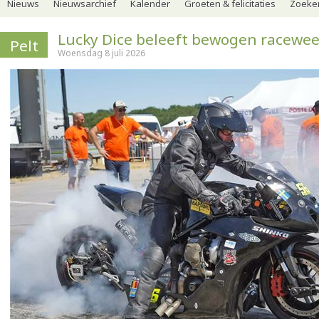
Nieuws
Nieuwsarchief
Kalender
Groeten & felicitaties
Zoeker
Lucky Dice beleeft bewogen racewe
Pelt
Woensdag 8 juli 2026