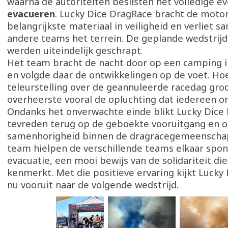
waarna de autoriteiten beslisten het volledige 
evacueren
. Lucky Dice DragRace bracht de moto
belangrijkste materiaal in veiligheid en verliet 
andere teams het terrein. De geplande wedstrij
werden uiteindelijk geschrapt.
Het team bracht de nacht door op een camping 
en volgde daar de ontwikkelingen op de voet. Ho
teleurstelling over de geannuleerde racedag gro
overheerste vooral de opluchting dat iedereen o
Ondanks het onverwachte einde blikt Lucky Dice
tevreden terug op de geboekte vooruitgang en o
samenhorigheid binnen de dragracegemeenschap
team hielpen de verschillende teams elkaar spon
evacuatie, een mooi bewijs van de solidariteit di
kenmerkt. Met die positieve ervaring kijkt Lucky
nu vooruit naar de volgende wedstrijd.