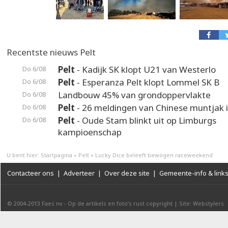
Recentste nieuws Pelt
Pelt
- Kadijk SK klopt U21 van Westerlo
Do 6/08
Pelt
- Esperanza Pelt klopt Lommel SK B
Do 6/08
Landbouw 45% van grondoppervlakte
Do 6/08
Pelt
- 26 meldingen van Chinese muntjak i
Do 6/08
Pelt
- Oude Stam blinkt uit op Limburgs
Do 6/08
kampioenschap
U bent hier:
Startpagina
»
Pelt
»
Lucky Dice beleeft bewogen raceweekend
Contacteer ons
|
Adverteer
|
Over deze site
|
Gemeente-info & link
© 2004-2013
Faes nv
-
Op de artikels en foto’s rust copyright
|
Site: Webstylers