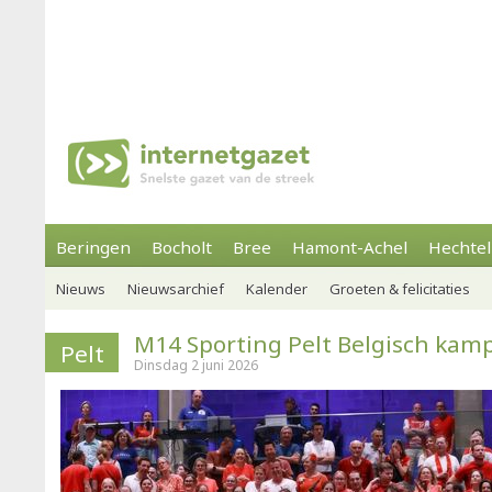
Beringen
Bocholt
Bree
Hamont-Achel
Hechtel
Nieuws
Nieuwsarchief
Kalender
Groeten & felicitaties
M14 Sporting Pelt Belgisch kam
Pelt
Dinsdag 2 juni 2026