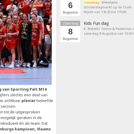
Vandaag
Wekelijkse
6
donderdagmarkt op de Oude
Markt van 13h30 tot 17h00.
Augustus
Kids Fun dag
Zaterdag
K. Metallic Tennis & Padelclub 
8
zaterdag 8 Augustus van 10:00 t
Augustus
 van Sporting Pelt M14
jfers slechts een deel van
die zichtbaar
plezier
beleefde
 seizoen.
en tot de uitgesproken
r mogelijk geraken in de
ndividueel én als team. Dat
mburgs kampioen, Vlaams