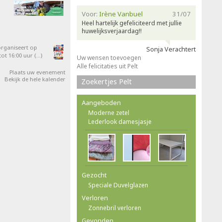
Voor:
Irène Vanbuel
31/07
Heel hartelijk gefeliciteerd met jullie
huwelijksverjaardag!!
organiseert op
Sonja Verachtert
ot 16:00 uur (…)
Uw wensen toevoegen
Alle felicitaties uit Pelt
Plaats uw evenement
Bekijk de hele kalender
Zoekertjes Pelt
Aangeboden
Moderne zetel
Lederlook damesjasje
Gezocht
Speciale Duvelglazen
Verloren
Zonnebril verloren
Gevonden