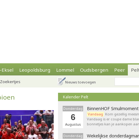
-Eksel
Leopoldsburg
Lommel
Oudsbergen
Peer
Pel
Zoekertjes
Nieuws toevoegen
pioen
Kalender Pelt
BinnenHOF Smulmoment
Donderdag
Vandaag
Kom gezellig meesm
6
Vandaag is er coupe dame bla
bonnetjes kan je aankopen aan
Augustus
Wekelijkse donderdagmar
Donderdag