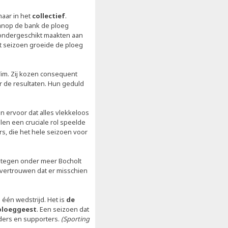
maar in het
collectief
.
anop de bank de ploeg
 ondergeschikt maakten aan
et seizoen groeide de ploeg
Wim. Zij kozen consequent
r de resultaten. Hun geduld
 ervoor dat alles vlekkeloos
len een cruciale rol speelde
s, die het hele seizoen voor
 tegen onder meer Bocholt
vertrouwen dat er misschien
 één wedstrijd. Het is
de
 ploeggeest
. Een seizoen dat
uders en supporters.
(Sporting