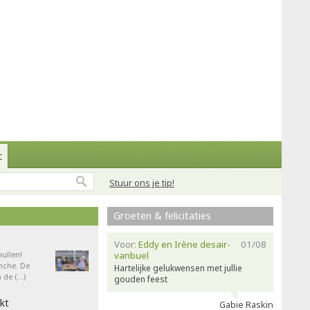
t
Stuur ons je tip!
Groeten & felicitaties
Voor:
Eddy en Irène desair-
01/08
ullen!
vanbuel
nche. De
Hartelijke gelukwensen met jullie
 de (…)
gouden feest
kt
Gabie Raskin