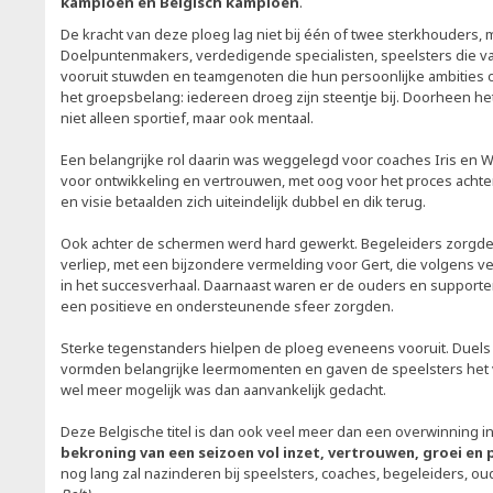
kampioen én Belgisch kampioen
.
De kracht van deze ploeg lag niet bij één of twee sterkhouders, 
Doelpuntenmakers, verdedigende specialisten, speelsters die v
vooruit stuwden en teamgenoten die hun persoonlijke ambities
het groepsbelang: iedereen droeg zijn steentje bij. Doorheen h
niet alleen sportief, maar ook mentaal.
Een belangrijke rol daarin was weggelegd voor coaches Iris en 
voor ontwikkeling en vertrouwen, met oog voor het proces achte
en visie betaalden zich uiteindelijk dubbel en dik terug.
Ook achter de schermen werd hard gewerkt. Begeleiders zorgden
verliep, met een bijzondere vermelding voor Gert, die volgens ve
in het succesverhaal. Daarnaast waren er de ouders en supporter
een positieve en ondersteunende sfeer zorgden.
Sterke tegenstanders hielpen de ploeg eveneens vooruit. Duels
vormden belangrijke leermomenten en gaven de speelsters het 
wel meer mogelijk was dan aanvankelijk gedacht.
Deze Belgische titel is dan ook veel meer dan een overwinning in
bekroning van een seizoen vol inzet, vertrouwen, groei en
nog lang zal nazinderen bij speelsters, coaches, begeleiders, o