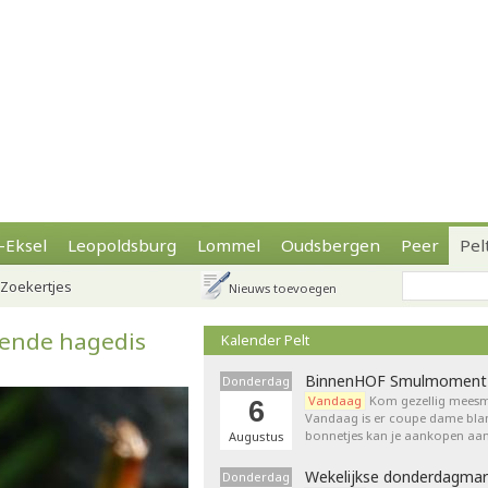
-Eksel
Leopoldsburg
Lommel
Oudsbergen
Peer
Pel
Zoekertjes
Nieuws toevoegen
rende hagedis
Kalender Pelt
BinnenHOF Smulmoment
Donderdag
Vandaag
Kom gezellig meesm
6
Vandaag is er coupe dame bla
bonnetjes kan je aankopen aan
Augustus
Wekelijkse donderdagmar
Donderdag