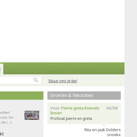
t
Stuur ons je tip!
Groeten & felicitaties
Voor:
Pierre greta Knevels
06/08
ullen!
linsen
nche. De
Proficiat pierre en greta
 de (…)
Rita en jaak Dolders
kt
snoekx