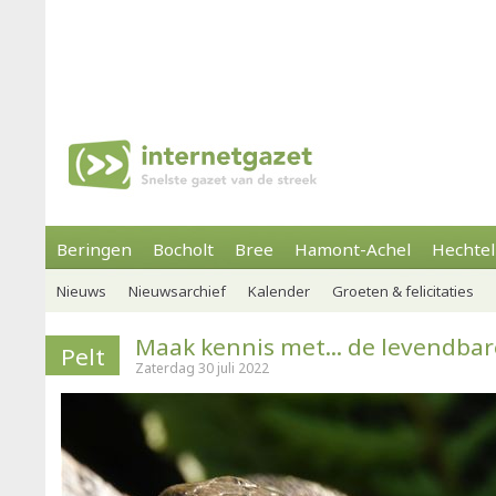
Beringen
Bocholt
Bree
Hamont-Achel
Hechtel
Nieuws
Nieuwsarchief
Kalender
Groeten & felicitaties
Maak kennis met... de levendba
Pelt
Zaterdag 30 juli 2022