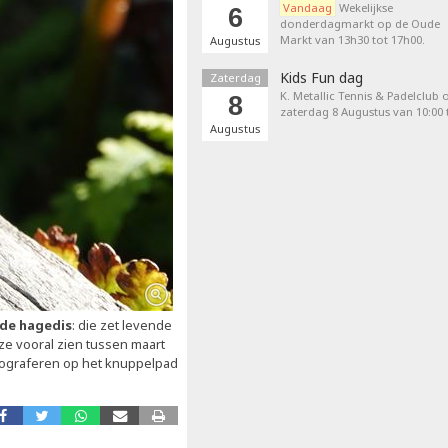
Vandaag
Wekelijkse
6
donderdagmarkt op de Oude
Markt van 13h30 tot 17h00.
Augustus
Kids Fun dag
Zaterdag
K. Metallic Tennis & Padelclub 
8
zaterdag 8 Augustus van 10:00 t
Augustus
de hagedis
: die zet levende
ze vooral zien tussen maart
tograferen op het knuppelpad