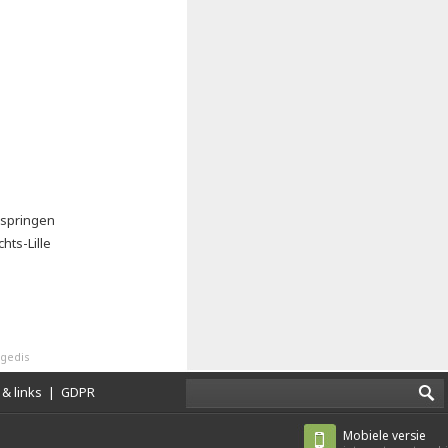
kspringen
hts-Lille
agedis
& links
|
GDPR
Mobiele versie