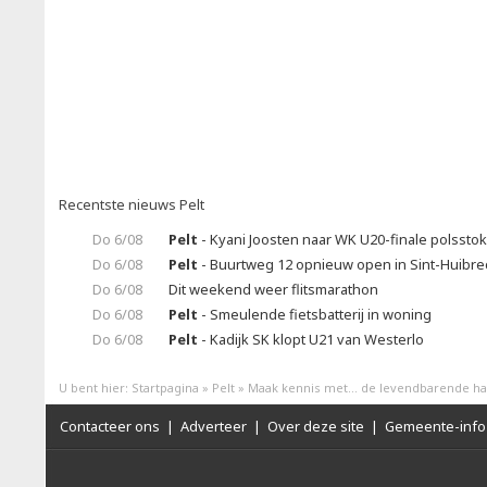
Recentste nieuws Pelt
Do 6/08
Pelt
- Kyani Joosten naar WK U20-finale polssto
Do 6/08
Pelt
- Buurtweg 12 opnieuw open in Sint-Huibrec
Do 6/08
Dit weekend weer flitsmarathon
Do 6/08
Pelt
- Smeulende fietsbatterij in woning
Do 6/08
Pelt
- Kadijk SK klopt U21 van Westerlo
U bent hier:
Startpagina
»
Pelt
»
Maak kennis met... de levendbarende h
Contacteer ons
|
Adverteer
|
Over deze site
|
Gemeente-info 