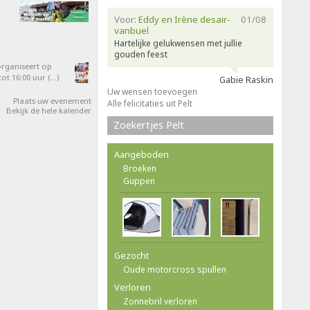
Voor:
Eddy en Irène desair-
01/08
vanbuel
Hartelijke gelukwensen met jullie
gouden feest
organiseert op
ot 16:00 uur (…)
Gabie Raskin
Uw wensen toevoegen
Plaats uw evenement
Alle felicitaties uit Pelt
Bekijk de hele kalender
Zoekertjes Pelt
Aangeboden
Broeken
Guppen
Gezocht
Oude motorcross spullen
Verloren
Zonnebril verloren