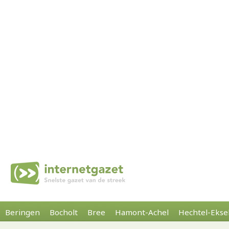
Beringen
Bocholt
Bree
Hamont-Achel
Hechtel-Ekse