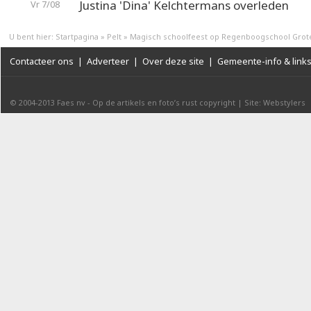
Justina 'Dina' Kelchtermans overleden
Vr 7/08
U bent hier:
Startpagina
»
Pelt
»
Magisch schoolfeest op Regenboogschool Grot
Contacteer ons
|
Adverteer
|
Over deze site
|
Gemeente-info & link
© 2004-2013
Faes nv
-
Op de artikels en foto’s rust copyright
|
Site: Webstylers