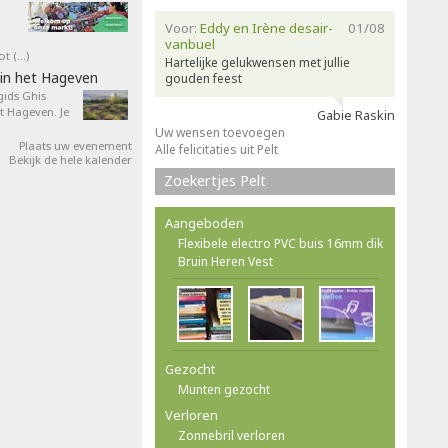
Voor:
Eddy en Irène desair-
01/08
vanbuel
ot (…)
Hartelijke gelukwensen met jullie
in het Hageven
gouden feest
ids Ghis
 Hageven. Je
Gabie Raskin
Uw wensen toevoegen
Plaats uw evenement
Alle felicitaties uit Pelt
Bekijk de hele kalender
Zoekertjes Pelt
Aangeboden
Flexibele electro PVC buis 16mm dik
Bruin Heren Vest
Gezocht
Munten gezocht
Verloren
Zonnebril verloren