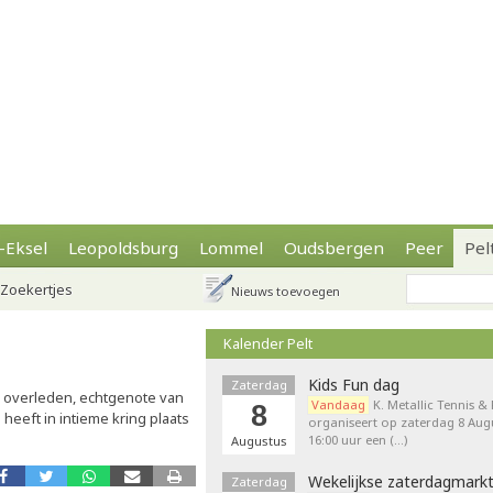
-Eksel
Leopoldsburg
Lommel
Oudsbergen
Peer
Pel
Zoekertjes
Nieuws toevoegen
Kalender Pelt
Kids Fun dag
Zaterdag
k overleden, echtgenote van
Vandaag
K. Metallic Tennis &
8
heeft in intieme kring plaats
organiseert op zaterdag 8 Augu
16:00 uur een (…)
Augustus
Wekelijkse zaterdagmark
Zaterdag