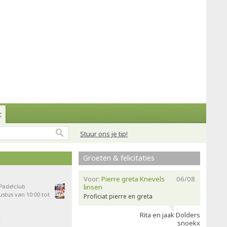
t
Stuur ons je tip!
Groeten & felicitaties
Voor:
Pierre greta Knevels
06/08
 Padelclub
linsen
stus van 10:00 tot
Proficiat pierre en greta
Rita en jaak Dolders
t
snoekx