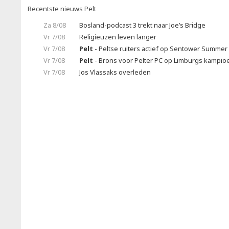
Recentste nieuws Pelt
Za 8/08
Bosland-podcast 3 trekt naar Joe’s Bridge
Vr 7/08
Religieuzen leven langer
Vr 7/08
Pelt
- Peltse ruiters actief op Sentower Summer 
Vr 7/08
Pelt
- Brons voor Pelter PC op Limburgs kampi
Vr 7/08
Jos Vlassaks overleden