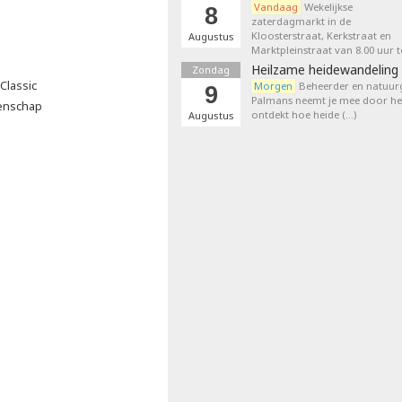
Vandaag
Wekelijkse
8
zaterdagmarkt in de
Kloosterstraat, Kerkstraat en
Augustus
Marktpleinstraat van 8.00 uur t
Heilzame heidewandeling 
Zondag
Classic
Morgen
Beheerder en natuurg
9
Palmans neemt je mee door het
oenschap
ontdekt hoe heide (…)
Augustus