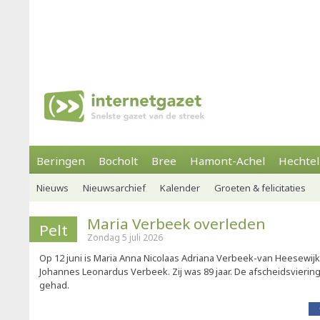
Beringen
Bocholt
Bree
Hamont-Achel
Hechtel
Nieuws
Nieuwsarchief
Kalender
Groeten & felicitaties
Maria Verbeek overleden
Pelt
Zondag 5 juli 2026
Op 12 juni is Maria Anna Nicolaas Adriana Verbeek-van Heesewij
Johannes Leonardus Verbeek. Zij was 89 jaar. De afscheidsviering 
gehad.