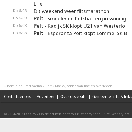
Lille
Dit weekend weer flitsmarathon
Do 6/08
Pelt
- Smeulende fietsbatterij in woning
Do 6/08
Pelt
- Kadijk SK klopt U21 van Westerlo
Do 6/08
Pelt
- Esperanza Pelt klopt Lommel SK B
Do 6/08
U bent hier:
Startpagina
»
Pelt
»
Marie-Jeanne Van Baelen overleden
Contacteer ons
|
Adverteer
|
Over deze site
|
Gemeente-info & link
© 2004-2013
Faes nv
-
Op de artikels en foto’s rust copyright
|
Site: Webstylers