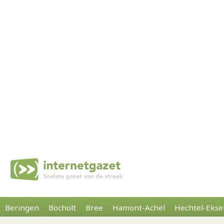
Beringen
Bocholt
Bree
Hamont-Achel
Hechtel-Ekse