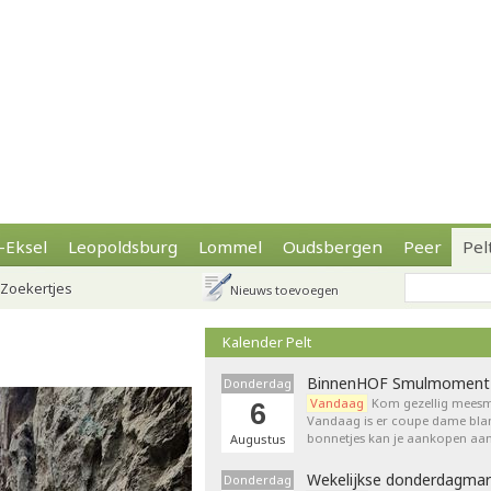
-Eksel
Leopoldsburg
Lommel
Oudsbergen
Peer
Pel
Zoekertjes
Nieuws toevoegen
Kalender Pelt
BinnenHOF Smulmoment
Donderdag
Vandaag
Kom gezellig meesm
6
Vandaag is er coupe dame bla
bonnetjes kan je aankopen aan
Augustus
Wekelijkse donderdagmar
Donderdag