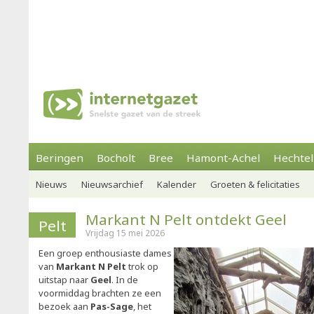
Beringen
Bocholt
Bree
Hamont-Achel
Hechtel
Nieuws
Nieuwsarchief
Kalender
Groeten & felicitaties
Markant N Pelt ontdekt Geel
Pelt
Vrijdag 15 mei 2026
Een groep enthousiaste dames
van
Markant N Pelt
trok op
uitstap naar
Geel
. In de
voormiddag brachten ze een
bezoek aan
Pas-Sage
, het