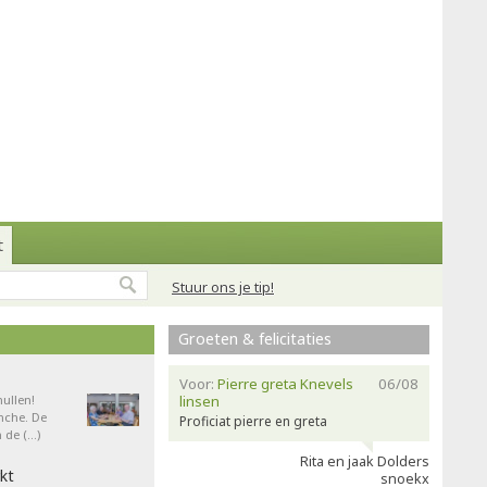
t
Stuur ons je tip!
Groeten & felicitaties
Voor:
Pierre greta Knevels
06/08
ullen!
linsen
nche. De
Proficiat pierre en greta
 de (…)
Rita en jaak Dolders
kt
snoekx