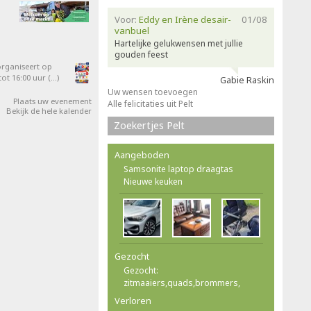
Voor:
Eddy en Irène desair-
01/08
vanbuel
Hartelijke gelukwensen met jullie
gouden feest
organiseert op
ot 16:00 uur (…)
Gabie Raskin
Uw wensen toevoegen
Plaats uw evenement
Alle felicitaties uit Pelt
Bekijk de hele kalender
Zoekertjes Pelt
Aangeboden
Samsonite laptop draagtas
Nieuwe keuken
Gezocht
Gezocht:
zitmaaiers,quads,brommers,
Verloren