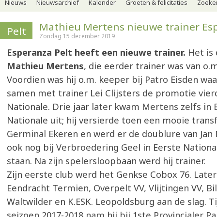
Nieuws
Nieuwsarchief
Kalender
Groeten & felicitaties
Zoeker
Mathieu Mertens nieuwe trainer Es
Pelt
Zondag 15 december 2019
Esperanza Pelt heeft een nieuwe trainer.
Het is 
Mathieu Mertens
, die eerder trainer was van o.
Voordien was hij o.m. keeper bij Patro Eisden waar
samen met trainer Lei Clijsters de promotie vie
Nationale. Drie jaar later kwam Mertens zelfs in 
Nationale uit; hij versierde toen een mooie trans
Germinal Ekeren en werd er de doublure van Jan 
ook nog bij Verbroedering Geel in Eerste Nationa
staan. Na zijn spelersloopbaan werd hij trainer.
Zijn eerste club werd het Genkse Cobox 76. Later 
Eendracht Termien, Overpelt VV, Vlijtingen VV, Bi
Waltwilder en K.ESK. Leopoldsburg aan de slag. T
seizoen 2017-2018 nam hij bij 1ste Provincialer P