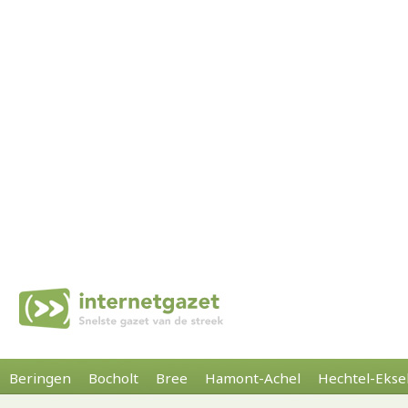
Beringen
Bocholt
Bree
Hamont-Achel
Hechtel-Ekse