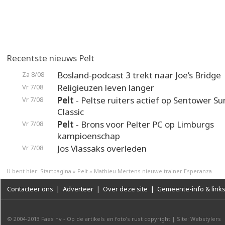
Recentste nieuws Pelt
Bosland-podcast 3 trekt naar Joe’s Bridge
Za 8/08
Religieuzen leven langer
Vr 7/08
Pelt
- Peltse ruiters actief op Sentower 
Vr 7/08
Classic
Pelt
- Brons voor Pelter PC op Limburgs
Vr 7/08
kampioenschap
Jos Vlassaks overleden
Vr 7/08
U bent hier:
Startpagina
»
Pelt
»
Mathieu Mertens nieuwe trainer Esperanza
Contacteer ons
|
Adverteer
|
Over deze site
|
Gemeente-info & link
© 2004-2013
Faes nv
-
Op de artikels en foto’s rust copyright
|
Site: Webstylers