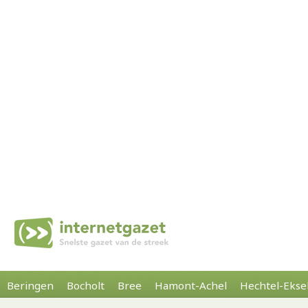
Beringen
Bocholt
Bree
Hamont-Achel
Hechtel-Ekse