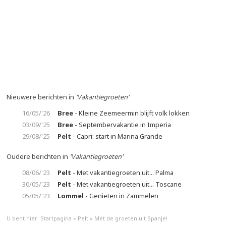
Nieuwere berichten in
'Vakantiegroeten'
16/05/'26
Bree
- Kleine Zeemeermin blijft volk lokken
03/09/'25
Bree
- Septembervakantie in Imperia
29/08/'25
Pelt
- Capri: start in Marina Grande
Oudere berichten in
'Vakantiegroeten'
08/06/'23
Pelt
- Met vakantiegroeten uit... Palma
30/05/'23
Pelt
- Met vakantiegroeten uit... Toscane
05/05/'23
Lommel
- Genieten in Zammelen
U bent hier:
Startpagina
»
Pelt
»
Met de groeten uit Spanje!