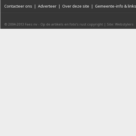
Contacteer ons
|
Adverteer
|
Over deze site
|
Gemeente-info & link
© 2004-2013
Faes nv
-
Op de artikels en foto’s rust copyright
|
Site: Webstylers