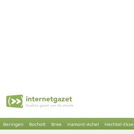
Beringen
Bocholt
Bree
Hamont-Achel
Hechtel-Ekse