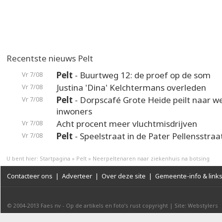
Recentste nieuws Pelt
Pelt
- Buurtweg 12: de proef op de som
Vr 7/08
Justina 'Dina' Kelchtermans overleden
Vr 7/08
Pelt
- Dorpscafé Grote Heide peilt naar 
Vr 7/08
inwoners
Acht procent meer vluchtmisdrijven
Vr 7/08
Pelt
- Speelstraat in de Pater Pellensstraa
Vr 7/08
U bent hier:
Startpagina
»
Pelt
»
Neerpeltenaren naar ziekenhuis na botsing
Contacteer ons
|
Adverteer
|
Over deze site
|
Gemeente-info & link
© 2004-2013
Faes nv
-
Op de artikels en foto’s rust copyright
|
Site: Webstylers