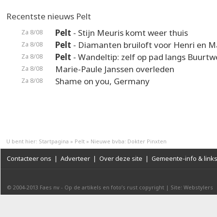
Recentste nieuws Pelt
Pelt
- Stijn Meuris komt weer thuis
Za 8/08
Pelt
- Diamanten bruiloft voor Henri en M
Za 8/08
Pelt
- Wandeltip: zelf op pad langs Buurt
Za 8/08
Marie-Paule Janssen overleden
Za 8/08
Shame on you, Germany
Za 8/08
U bent hier:
Startpagina
»
Pelt
»
Nieuwe bvba: Dokter Pinxten
Contacteer ons
|
Adverteer
|
Over deze site
|
Gemeente-info & link
© 2004-2013
Faes nv
-
Op de artikels en foto’s rust copyright
|
Site: Webstylers