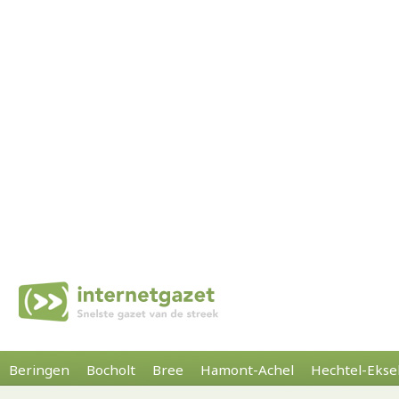
Beringen
Bocholt
Bree
Hamont-Achel
Hechtel-Ekse