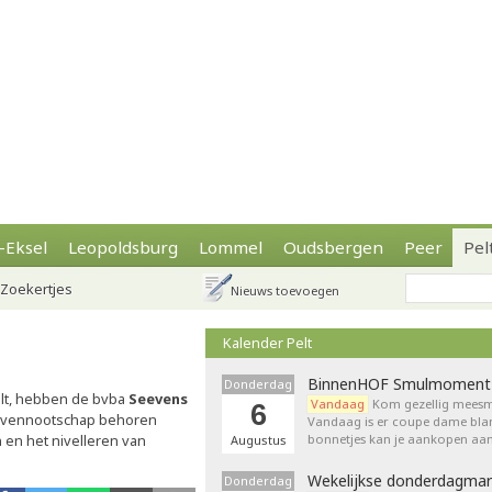
-Eksel
Leopoldsburg
Lommel
Oudsbergen
Peer
Pel
Zoekertjes
Nieuws toevoegen
Kalender Pelt
BinnenHOF Smulmoment
Donderdag
elt, hebben de bvba
Seevens
Vandaag
Kom gezellig meesm
6
de vennootschap behoren
Vandaag is er coupe dame bla
en het nivelleren van
bonnetjes kan je aankopen aan
Augustus
Wekelijkse donderdagmar
Donderdag