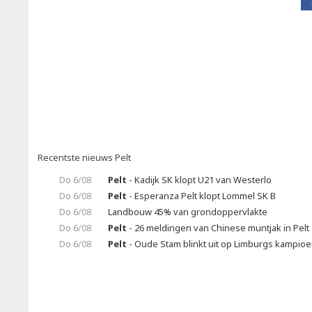
Recentste nieuws Pelt
Do 6/08
Pelt
- Kadijk SK klopt U21 van Westerlo
Do 6/08
Pelt
- Esperanza Pelt klopt Lommel SK B
Do 6/08
Landbouw 45% van grondoppervlakte
Do 6/08
Pelt
- 26 meldingen van Chinese muntjak in Pelt
Do 6/08
Pelt
- Oude Stam blinkt uit op Limburgs kampio