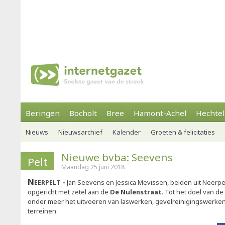
Beringen
Bocholt
Bree
Hamont-Achel
Hechtel
Nieuws
Nieuwsarchief
Kalender
Groeten & felicitaties
Nieuwe bvba: Seevens
Pelt
Maandag 25 juni 2018
Neerpelt
Jan Seevens en Jessica Mevissen, beiden uit Neerp
opgericht met zetel aan de
De Nulenstraat
. Tot het doel van 
onder meer het uitvoeren van laswerken, gevelreinigingswerken 
terreinen.