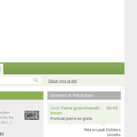
t
Stuur ons je tip!
Groeten & felicitaties
Voor:
Pierre greta Knevels
06/08
ullen!
linsen
nche. De
Proficiat pierre en greta
 de (…)
Rita en jaak Dolders
kt
snoekx