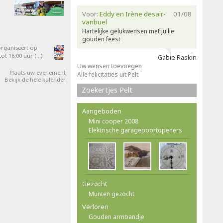
Voor:
Eddy en Irène desair-
01/08
vanbuel
Hartelijke gelukwensen met jullie
gouden feest
organiseert op
ot 16:00 uur (…)
Gabie Raskin
Uw wensen toevoegen
Plaats uw evenement
Alle felicitaties uit Pelt
Bekijk de hele kalender
Zoekertjes Pelt
Aangeboden
Mini cooper 2008
Elektrische garagepoortopeners
Gezocht
Munten gezocht
Verloren
Gouden armbandje