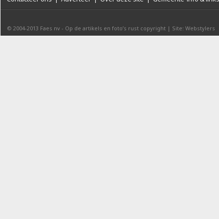
© 2004-2013
Faes nv
-
Op de artikels en foto’s rust copyright
|
Site: Webstylers