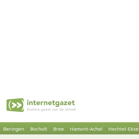
Beringen
Bocholt
Bree
Hamont-Achel
Hechtel-Ekse