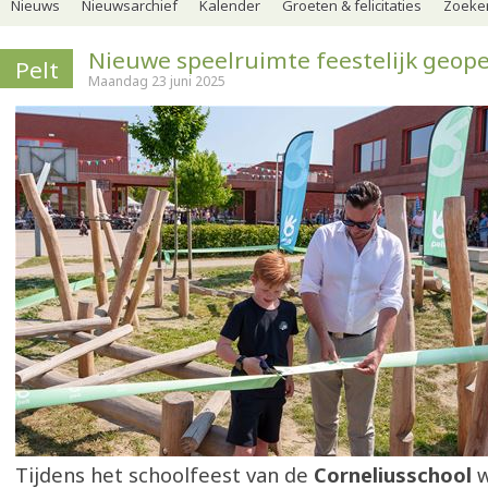
Nieuws
Nieuwsarchief
Kalender
Groeten & felicitaties
Zoeker
Nieuwe speelruimte feestelijk geop
Pelt
Maandag 23 juni 2025
Tijdens het schoolfeest van de
Corneliusschool
w