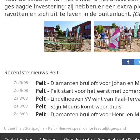
geslaagde investering: zij hebben er een extra pl
ravotten en zich uit te leven in de buitenlucht.
(G
Recentste nieuws Pelt
Pelt
- Diamanten bruiloft voor Johan en M
Zo 9/08
Pelt
- Pelt start voor het eerst met zomer
Zo 9/08
Pelt
- Lindelhoeven VV wint van Paal-Terv
Za 8/08
Pelt
- Stijn Meuris komt weer thuis
Za 8/08
Pelt
- Diamanten bruiloft voor Henri en M
Za 8/08
U bent hier:
Startpagina
»
Pelt
»
Nieuwe speelruimte feestelijk geopend
Contacteer ons
|
Adverteer
|
Over deze site
|
Gemeente-info & link