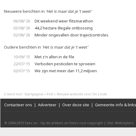
Nieuwere berichten in
'Het is maar dat je 't weet'
06/08/'26
Dit weekend weer flitsmarathon
03/08/'26
44,2 hectare illegale ontbossing
02/08/'26
Minder ongevallen door trajectcontroles
Oudere berichten in
'Het is maar dat je 't weet'
10/09/'15
Met z'n allen in de file
22/07/'15
Verboden pesticiden te sproeien
02/07/'15
We zijn met meer dan 11,2 miljoen
U bent hier:
Startpagina
»
Pelt
»
Nieuwe website voor De Linde
Contacteer ons
|
Adverteer
|
Over deze site
|
Gemeente-info & link
© 2004-2013
Faes nv
-
Op de artikels en foto’s rust copyright
|
Site: Webstylers