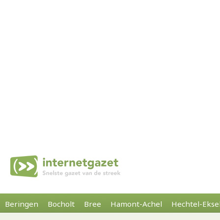
Beringen
Bocholt
Bree
Hamont-Achel
Hechtel-Ekse