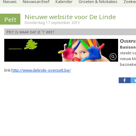
Nieuws
Nieuwsarchief
Kalender
Groeten & felicitaties
Zoeker
Nieuwe website voor De Linde
Pelt
Donderdag 17 september 2015
Het is maar dat je 't weet
Overpe
Basison
steekt v
nieuw kl
bezoeke
link:
http://www.delinde-
overpelt.be/