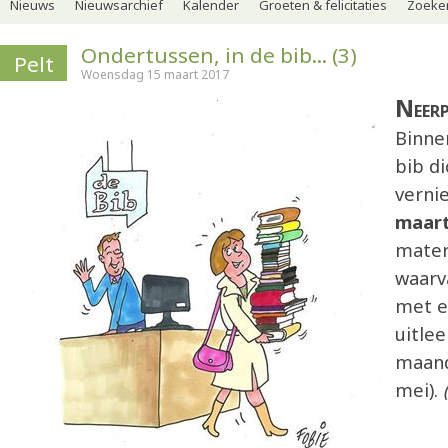
Nieuws
Nieuwsarchief
Kalender
Groeten & felicitaties
Zoeker
Ondertussen, in de bib... (3)
Pelt
Woensdag 15 maart 2017
Neer
Binne
bib d
verni
maar
mater
waarva
met 
uitle
maand
mei).