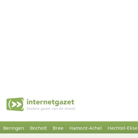
Beringen
Bocholt
Bree
Hamont-Achel
Hechtel-Ekse