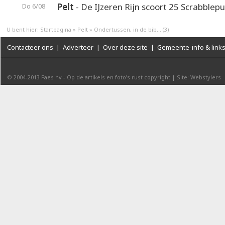
Pelt
- De IJzeren Rijn scoort 25 Scrabblep
Do 6/08
U bent hier:
Startpagina
»
Pelt
»
Ondertussen, in de bib... (3)
Contacteer ons
|
Adverteer
|
Over deze site
|
Gemeente-info & link
© 2004-2013
Faes nv
-
Op de artikels en foto’s rust copyright
|
Site: Webstylers