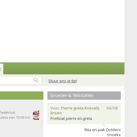
t
Stuur ons je tip!
Groeten & felicitaties
Voor:
Pierre greta Knevels
06/08
 Padelclub
linsen
stus van 10:00 tot
Proficiat pierre en greta
Rita en jaak Dolders
t
snoekx