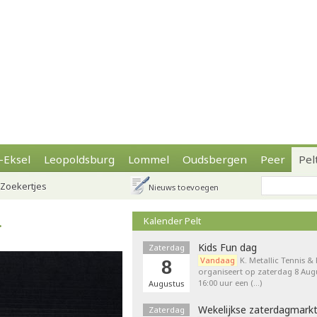
-Eksel
Leopoldsburg
Lommel
Oudsbergen
Peer
Pel
Zoekertjes
Nieuws toevoegen
.
Kalender Pelt
Kids Fun dag
Zaterdag
Vandaag
K. Metallic Tennis &
8
organiseert op zaterdag 8 Augu
16:00 uur een (…)
Augustus
Wekelijkse zaterdagmark
Zaterdag