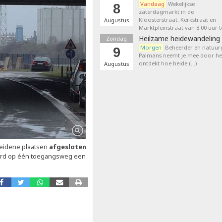
Vandaag
Wekelijkse
8
zaterdagmarkt in de
Kloosterstraat, Kerkstraat en
Augustus
Marktpleinstraat van 8.00 uur t
Heilzame heidewandeling 
Zondag
Morgen
Beheerder en natuurg
9
Palmans neemt je mee door het
ontdekt hoe heide (…)
Augustus
eidene plaatsen
afgesloten
erd op één toegangsweg een