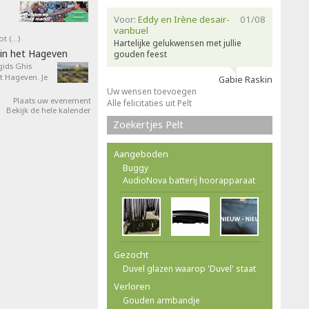
Voor:
Eddy en Irène desair-
01/08
vanbuel
ot (…)
Hartelijke gelukwensen met jullie
in het Hageven
gouden feest
ids Ghis
 Hageven. Je
Gabie Raskin
Uw wensen toevoegen
Plaats uw evenement
Alle felicitaties uit Pelt
Bekijk de hele kalender
Zoekertjes Pelt
Aangeboden
Buggy
AudioNova batterij hoorapparaat
Gezocht
Duvel glazen waarop 'Duvel' staat
Verloren
Gouden armbandje