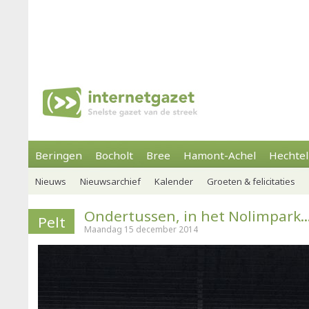
Beringen
Bocholt
Bree
Hamont-Achel
Hechtel
Nieuws
Nieuwsarchief
Kalender
Groeten & felicitaties
Ondertussen, in het Nolimpark..
Pelt
Maandag 15 december 2014