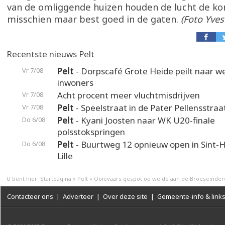
van de omliggende huizen houden de lucht de 
misschien maar best goed in de gaten.
(Foto Yve
Recentste nieuws Pelt
Pelt
- Dorpscafé Grote Heide peilt naar 
Vr 7/08
inwoners
Acht procent meer vluchtmisdrijven
Vr 7/08
Pelt
- Speelstraat in de Pater Pellensstraa
Vr 7/08
Pelt
- Kyani Joosten naar WK U20-finale
Do 6/08
polsstokspringen
Pelt
- Buurtweg 12 opnieuw open in Sint-H
Do 6/08
Lille
U bent hier:
Startpagina
»
Pelt
»
Ooievaars gespot op weide aan de Broeseinderd
Contacteer ons
|
Adverteer
|
Over deze site
|
Gemeente-info & link