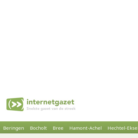
Beringen
Bocholt
Bree
Hamont-Achel
Hechtel-Ekse