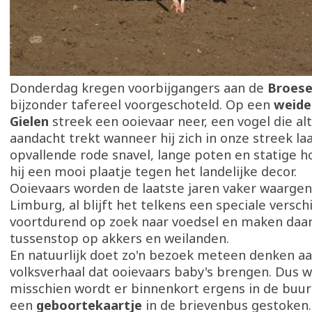
Donderdag kregen voorbijgangers aan de
Broese
bijzonder tafereel voorgeschoteld. Op een
weide
Gielen
streek een ooievaar neer, een vogel die al
aandacht trekt wanneer hij zich in onze streek laa
opvallende rode snavel, lange poten en statige 
hij een mooi plaatje tegen het landelijke decor.
Ooievaars worden de laatste jaren vaker waarge
Limburg, al blijft het telkens een speciale verschi
voortdurend op zoek naar voedsel en maken daa
tussenstop op akkers en weilanden.
En natuurlijk doet zo'n bezoek meteen denken a
volksverhaal dat ooievaars baby's brengen. Dus wi
misschien wordt er binnenkort ergens in de buur
een
geboortekaartje
in de brievenbus gestoken