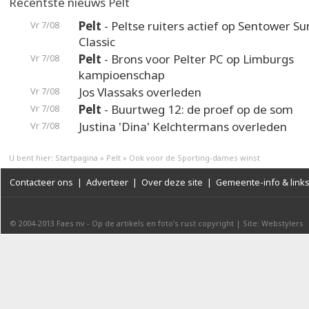
Recentste nieuws Pelt
Pelt
- Peltse ruiters actief op Sentower 
Vr 7/08
Classic
Pelt
- Brons voor Pelter PC op Limburgs
Vr 7/08
kampioenschap
Jos Vlassaks overleden
Vr 7/08
Pelt
- Buurtweg 12: de proef op de som
Vr 7/08
Justina 'Dina' Kelchtermans overleden
Vr 7/08
U bent hier:
Startpagina
»
Pelt
»
Ook voor de Sporting-dames winst
Contacteer ons
|
Adverteer
|
Over deze site
|
Gemeente-info & link
© 2004-2013
Faes nv
-
Op de artikels en foto’s rust copyright
|
Site: Webstylers