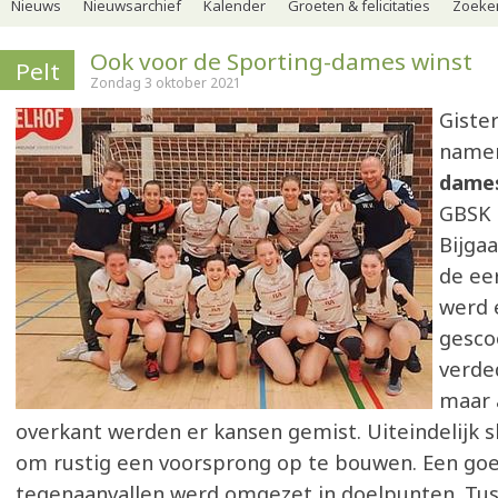
Nieuws
Nieuwsarchief
Kalender
Groeten & felicitaties
Zoeker
Ook voor de Sporting-dames winst
Pelt
Zondag 3 oktober 2021
Giste
name
dame
GBSK 
Bijgaa
de ee
werd 
gesco
verde
maar 
overkant werden er kansen gemist. Uiteindelijk s
om rustig een voorsprong op te bouwen. Een goe
tegenaanvallen werd omgezet in doelpunten. Tus