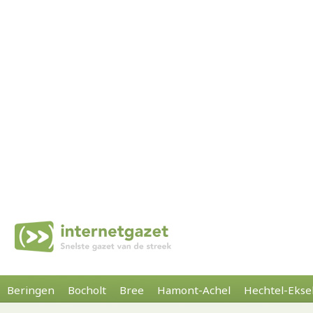
Beringen
Bocholt
Bree
Hamont-Achel
Hechtel-Ekse