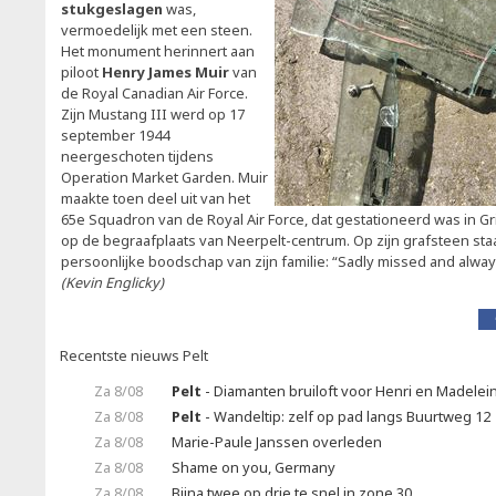
stukgeslagen
was,
vermoedelijk met een steen.
Het monument herinnert aan
piloot
Henry James Muir
van
de Royal Canadian Air Force.
Zijn Mustang III werd op 17
september 1944
neergeschoten tijdens
Operation Market Garden. Muir
maakte toen deel uit van het
65e Squadron van de Royal Air Force, dat gestationeerd was in Gr
op de begraafplaats van Neerpelt-centrum. Op zijn grafsteen staat,
persoonlijke boodschap van zijn familie: “Sadly missed and alw
(Kevin Englicky)
Recentste nieuws Pelt
Za 8/08
Pelt
- Diamanten bruiloft voor Henri en Madelei
Za 8/08
Pelt
- Wandeltip: zelf op pad langs Buurtweg 12
Za 8/08
Marie-Paule Janssen overleden
Za 8/08
Shame on you, Germany
Za 8/08
Bijna twee op drie te snel in zone 30