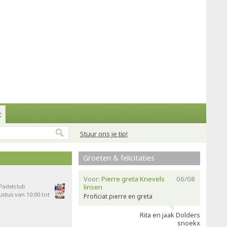
t
Stuur ons je tip!
Groeten & felicitaties
Voor:
Pierre greta Knevels
06/08
 Padelclub
linsen
stus van 10:00 tot
Proficiat pierre en greta
Rita en jaak Dolders
t
snoekx