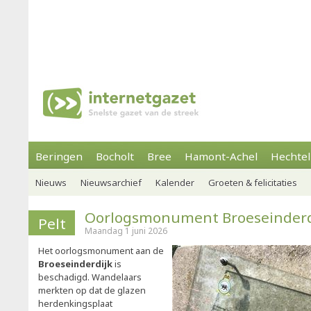
Beringen
Bocholt
Bree
Hamont-Achel
Hechtel
Nieuws
Nieuwsarchief
Kalender
Groeten & felicitaties
Oorlogsmonument Broeseinderdi
Pelt
Maandag 1 juni 2026
Het oorlogsmonument aan de
Broeseinderdijk
is
beschadigd. Wandelaars
merkten op dat de glazen
herdenkingsplaat