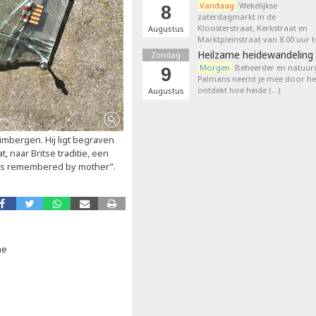
Vandaag
Wekelijkse
8
zaterdagmarkt in de
Kloosterstraat, Kerkstraat en
Augustus
Marktpleinstraat van 8.00 uur t
Heilzame heidewandeling 
Zondag
Morgen
Beheerder en natuurg
9
Palmans neemt je mee door het
ontdekt hoe heide (…)
Augustus
imbergen. Hij ligt begraven
 naar Britse traditie, een
ays remembered by mother”.
ne