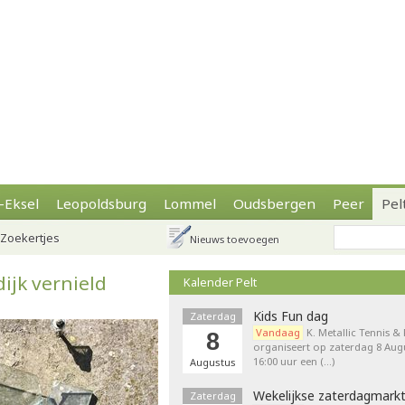
-Eksel
Leopoldsburg
Lommel
Oudsbergen
Peer
Pel
Zoekertjes
Nieuws toevoegen
jk vernield
Kalender Pelt
Kids Fun dag
Zaterdag
Vandaag
K. Metallic Tennis &
8
organiseert op zaterdag 8 Augu
16:00 uur een (…)
Augustus
Wekelijkse zaterdagmark
Zaterdag