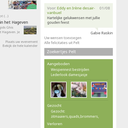
Voor:
Eddy en Irène desair-
01/08
vanbuel
ot (…)
Hartelijke gelukwensen met jullie
in het Hageven
gouden feest
ids Ghis
 Hageven. Je
Gabie Raskin
Uw wensen toevoegen
Plaats uw evenement
Alle felicitaties uit Pelt
Bekijk de hele kalender
Zoekertjes Pelt
Aangeboden
Wespennest bestrijden
Lederlook damesjasje
Gezocht
Gezocht:
zitmaaiers,quads,brommers,
Verloren