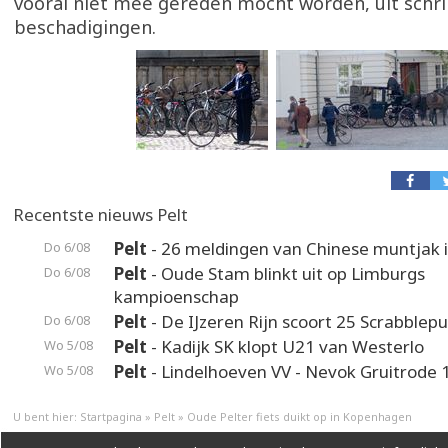
vooral niet mee gereden mocht worden, uit schri
beschadigingen.
Recentste nieuws Pelt
Pelt
- 26 meldingen van Chinese muntjak i
Do 6/08
Pelt
- Oude Stam blinkt uit op Limburgs
Do 6/08
kampioenschap
Pelt
- De IJzeren Rijn scoort 25 Scrabblep
Do 6/08
Pelt
- Kadijk SK klopt U21 van Westerlo
Wo 5/08
Pelt
- Lindelhoeven VV - Nevok Gruitrode 
Wo 5/08
U bent hier:
Startpagina
»
Pelt
»
Oude Pelter fiets duikt op in Kopenhagen