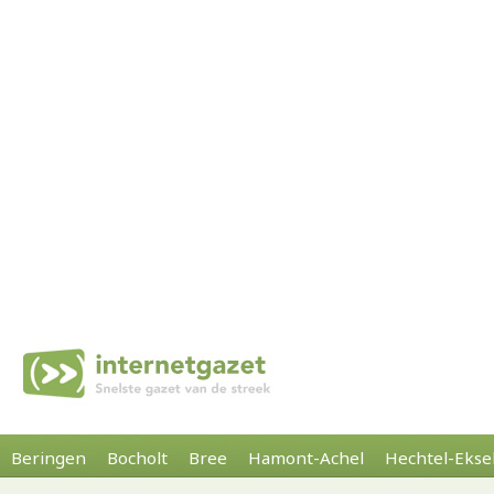
Beringen
Bocholt
Bree
Hamont-Achel
Hechtel-Ekse