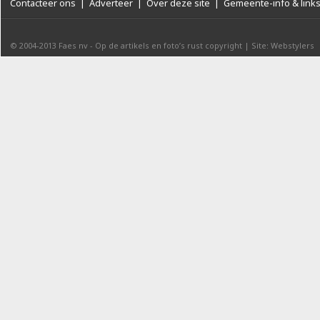
Contacteer ons
|
Adverteer
|
Over deze site
|
Gemeente-info & link
© 2004-2013
Faes nv
-
Op de artikels en foto’s rust copyright
|
Site: Webstylers