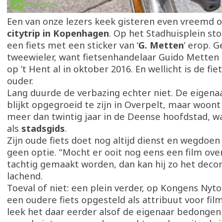
Een van onze lezers keek gisteren even vreemd o
citytrip in Kopenhagen
. Op het Stadhuisplein st
een fiets met een sticker van ‘
G. Metten
’ erop. 
tweewieler, want fietsenhandelaar Guido Metten s
op ’t Hent al in oktober 2016. En wellicht is de fi
ouder.
Lang duurde de verbazing echter niet. De eigenaa
blijkt opgegroeid te zijn in Overpelt, maar woon
meer dan twintig jaar in de Deense hoofdstad, waa
als
stadsgids
.
Zijn oude fiets doet nog altijd dienst en wegdoen 
geen optie. “Mocht er ooit nog eens een film ove
tachtig gemaakt worden, dan kan hij zo het decor 
lachend.
Toeval of niet: een plein verder, op Kongens Nyto
een oudere fiets opgesteld als attribuut voor fi
leek het daar eerder alsof de eigenaar bedongen