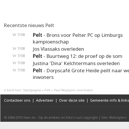
Recentste nieuws Pelt
Pelt
- Brons voor Pelter PC op Limburgs
Vr 7/08
kampioenschap
Jos Vlassaks overleden
Vr 7/08
Pelt
- Buurtweg 12: de proef op de som
Vr 7/08
Justina 'Dina' Kelchtermans overleden
Vr 7/08
Pelt
- Dorpscafé Grote Heide peilt naar 
Vr 7/08
inwoners
U bent hier:
Startpagina
»
Pelt
»
Paul Wuytjens overleden
Contacteer ons
|
Adverteer
|
Over deze site
|
Gemeente-info & link
© 2004-2013
Faes nv
-
Op de artikels en foto’s rust copyright
|
Site: Webstylers