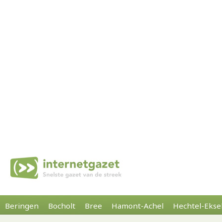
Beringen
Bocholt
Bree
Hamont-Achel
Hechtel-Ekse