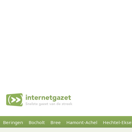
Beringen
Bocholt
Bree
Hamont-Achel
Hechtel-Ekse