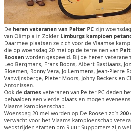
De
heren veteranen van Pelter PC
zijn woensdag
van Olimpia in Zolder
Limburgs kampioen petan
Daarmee plaatsen ze zich voor de Vlaamse kam
die op woensdag 20 mei op de terreinen van
Pel
Roosen
worden gespeeld. Bij de heren veterane
Leo Bergmans, Frans Boons, Albert Bastiaans, Joz
Bloemen, Ronny Vera, Jo Lemmens, Jean-Pierre R
Vanwijnsberge, Pieter Moors, Johny Beckers en C
Antonissen.
Ook de
dames
veteranen van Pelter PC deden het
behaalden een vierde plaats en mogen eveneens
Vlaams kampioenschap.
Woensdag 20 mei worden op De Roosen zo’n
200
verwacht voor het Vlaams kampioenschap vetera
wedstrijden starten om 9 uur. Supporters zijn w