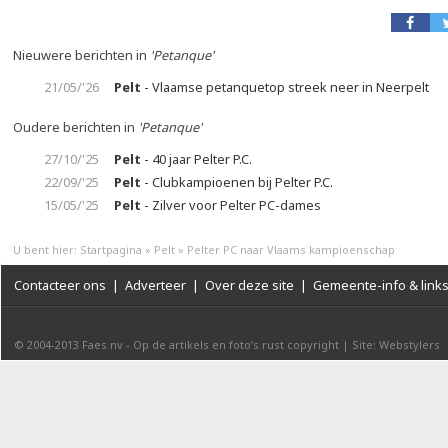
Nieuwere berichten in
'Petanque'
21/05/'26
Pelt
- Vlaamse petanquetop streek neer in Neerpelt
Oudere berichten in
'Petanque'
27/10/'25
Pelt
- 40 jaar Pelter P.C.
22/09/'25
Pelt
- Clubkampioenen bij Pelter P.C.
15/05/'25
Pelt
- Zilver voor Pelter PC-dames
U bent hier:
Startpagina
»
Pelt
»
Pelter PC naar Vlaams kampioenschap
Contacteer ons
|
Adverteer
|
Over deze site
|
Gemeente-info & link
© 2004-2013
Faes nv
-
Op de artikels en foto’s rust copyright
|
Site: Webstylers