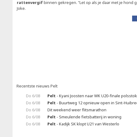
rattenvergif
binnen gekregen. "Let op als je daar met je hond 
Joke.
Recentste nieuws Pelt
Do 6/08
Pelt
- Kyani Joosten naar WK U20-finale polssto
Do 6/08
Pelt
- Buurtweg 12 opnieuw open in Sint-Huibrec
Do 6/08
Dit weekend weer flitsmarathon
Do 6/08
Pelt
- Smeulende fietsbatterij in woning
Do 6/08
Pelt
- Kadijk SK klopt U21 van Westerlo