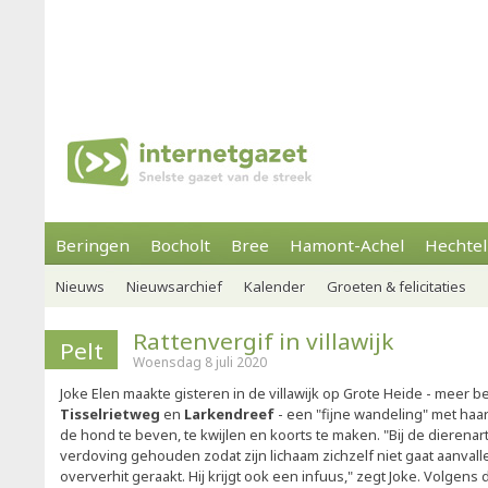
Beringen
Bocholt
Bree
Hamont-Achel
Hechtel
Nieuws
Nieuwsarchief
Kalender
Groeten & felicitaties
Rattenvergif in villawijk
Pelt
Woensdag 8 juli 2020
Joke Elen maakte gisteren in de villawijk op Grote Heide - meer b
Tisselrietweg
en
Larkendreef
- een "fijne wandeling" met ha
de hond te beven, te kwijlen en koorts te maken. "Bij de dierenart
verdoving gehouden zodat zijn lichaam zichzelf niet gaat aanvalle
oververhit geraakt. Hij krijgt ook een infuus," zegt Joke. Volgens