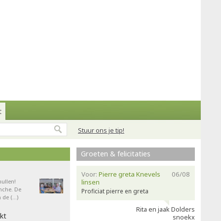
t
Stuur ons je tip!
Groeten & felicitaties
Voor:
Pierre greta Knevels
06/08
ullen!
linsen
nche. De
Proficiat pierre en greta
 de (…)
Rita en jaak Dolders
kt
snoekx