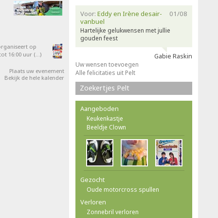
Voor:
Eddy en Irène desair-
01/08
vanbuel
Hartelijke gelukwensen met jullie
gouden feest
organiseert op
ot 16:00 uur (…)
Gabie Raskin
Uw wensen toevoegen
Plaats uw evenement
Alle felicitaties uit Pelt
Bekijk de hele kalender
Zoekertjes Pelt
Aangeboden
Keukenkastje
Beeldje Clown
Gezocht
Oude motorcross spullen
Verloren
Zonnebril verloren