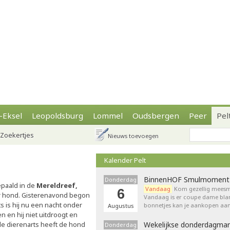
-Eksel
Leopoldsburg
Lommel
Oudsbergen
Peer
Pel
Zoekertjes
Nieuws toevoegen
Kalender Pelt
BinnenHOF Smulmoment
Donderdag
epaald in de
Mereldreef,
Vandaag
Kom gezellig meesm
6
ar hond. Gisterenavond begon
Vandaag is er coupe dame bla
s is hij nu een nacht onder
bonnetjes kan je aankopen aan
Augustus
n en hij niet uitdroogt en
 de dierenarts heeft de hond
Wekelijkse donderdagmar
Donderdag