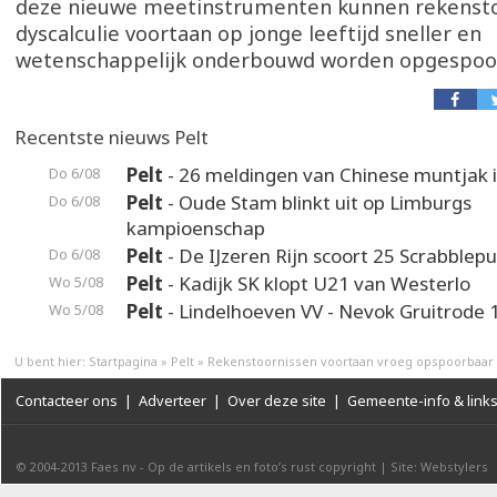
deze nieuwe meetinstrumenten kunnen rekensto
dyscalculie voortaan op jonge leeftijd sneller en
wetenschappelijk onderbouwd worden opgespoo
Recentste nieuws Pelt
Pelt
- 26 meldingen van Chinese muntjak i
Do 6/08
Pelt
- Oude Stam blinkt uit op Limburgs
Do 6/08
kampioenschap
Pelt
- De IJzeren Rijn scoort 25 Scrabblep
Do 6/08
Pelt
- Kadijk SK klopt U21 van Westerlo
Wo 5/08
Pelt
- Lindelhoeven VV - Nevok Gruitrode 
Wo 5/08
U bent hier:
Startpagina
»
Pelt
»
Rekenstoornissen voortaan vroeg opspoorbaar
Contacteer ons
|
Adverteer
|
Over deze site
|
Gemeente-info & link
© 2004-2013
Faes nv
-
Op de artikels en foto’s rust copyright
|
Site: Webstylers