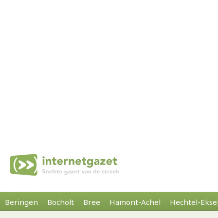
Beringen
Bocholt
Bree
Hamont-Achel
Hechtel-Ekse