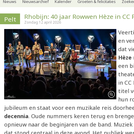
Nieuws
Nieuwsarchief
Kalender
Groeten & felicitaties
Zoeker
Rhobijn: 40 jaar Rowwen Hèze in CC 
Pelt
Zondag 12 april 2026
Veert
en ve
dat v
Hèze
een b
theat
in CC
titel 
hun r
jubileum en staat voor een muzikale reis doorh
decennia
. Oude nummers keren terug en brenge
opnieuw naar de beginjaren van de band. Muziek 
dat stond centraal in deze avond. Het publiek we