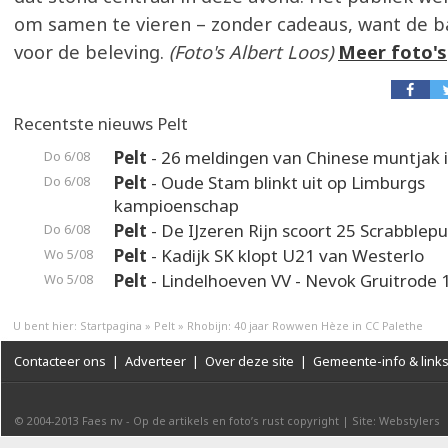
om samen te vieren – zonder cadeaus, want de b
voor de beleving.
(Foto's Albert Loos)
Meer foto's
Recentste nieuws Pelt
Pelt
- 26 meldingen van Chinese muntjak i
Do 6/08
Pelt
- Oude Stam blinkt uit op Limburgs
Do 6/08
kampioenschap
Pelt
- De IJzeren Rijn scoort 25 Scrabblep
Do 6/08
Pelt
- Kadijk SK klopt U21 van Westerlo
Wo 5/08
Pelt
- Lindelhoeven VV - Nevok Gruitrode 
Wo 5/08
U bent hier:
Startpagina
»
Pelt
»
Rhobijn: 40 jaar Rowwen Hèze in CC Palethe
Contacteer ons
|
Adverteer
|
Over deze site
|
Gemeente-info & link
© 2004-2013
Faes nv
-
Op de artikels en foto’s rust copyright
|
Site: Webstylers