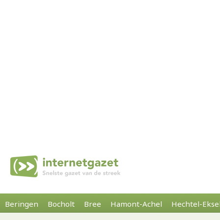
Beringen
Bocholt
Bree
Hamont-Achel
Hechtel-Ekse