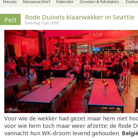
Nieuws
Nieuwsarchief
Kalender
Groeten & felicitaties
Zoeker
Rode Duivels klaarwakker in Seattle
Pelt
Dinsdag 7 juli 2026
Voor wie de wekker had gezet maar hem niet hoo
voor wie hem toch maar weer afzette: de Rode D
vannacht hun WK-droom levend gehouden.
Belgi