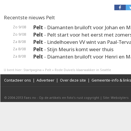
Recentste nieuws Pelt
Pelt
- Diamanten bruiloft voor Johan en M
Zo 9/08
Pelt
- Pelt start voor het eerst met zomer
Zo 9/08
Pelt
- Lindelhoeven VV wint van Paal-Terv
Za 8/08
Pelt
- Stijn Meuris komt weer thuis
Za 8/08
Pelt
- Diamanten bruiloft voor Henri en M
Za 8/08
U bent hier:
Startpagina
»
Pelt
»
Rode Duivels klaarwakker in Seattle
Contacteer ons
|
Adverteer
|
Over deze site
|
Gemeente-info & link
© 2004-2013
Faes nv
-
Op de artikels en foto’s rust copyright
|
Site: Webstylers