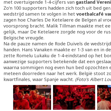
met overtuigende 1-4-cijfers van
gastland Veren
Zo'n 100 supporters hadden zich toch uit bed ge
wedstrijd samen te volgen in het
voetbalcafé va
zagen hoe Charles De Ketelaere de Belgen al vro
voorsprong bracht. Malik Tillman maakte met een
gelijk, maar De Ketelaere zorgde nog voor de ru
Belgische vreugde.
Na de pauze namen de Rode Duivels de wedstrijd
handen. Hans Vanaken maakte er 1-3 van en in de
zette Romelu Lukaku de 1-4-eindstand op het bor
aanwezige supporters betekende dat een geslaa
waarna sommigen nog even hun bed opzochten 
meteen doorreden naar het werk. België stoot zo
kwartfinales, waar Spanje wacht.
(Foto's Albert Lo