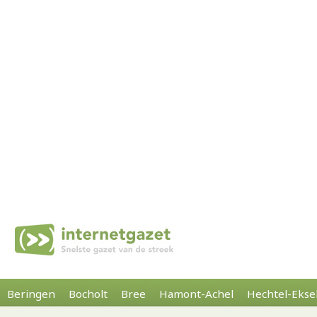
Beringen
Bocholt
Bree
Hamont-Achel
Hechtel-Ekse