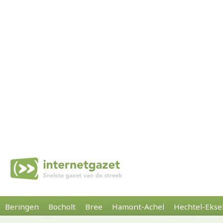
Beringen
Bocholt
Bree
Hamont-Achel
Hechtel-Ekse