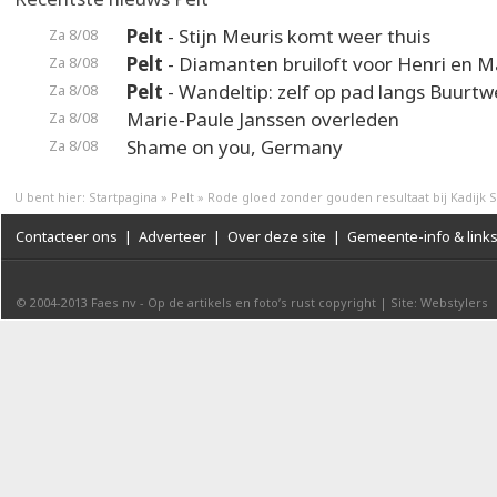
Pelt
- Stijn Meuris komt weer thuis
Za 8/08
Pelt
- Diamanten bruiloft voor Henri en M
Za 8/08
Pelt
- Wandeltip: zelf op pad langs Buurt
Za 8/08
Marie-Paule Janssen overleden
Za 8/08
Shame on you, Germany
Za 8/08
U bent hier:
Startpagina
»
Pelt
»
Rode gloed zonder gouden resultaat bij Kadijk 
Contacteer ons
|
Adverteer
|
Over deze site
|
Gemeente-info & link
© 2004-2013
Faes nv
-
Op de artikels en foto’s rust copyright
|
Site: Webstylers