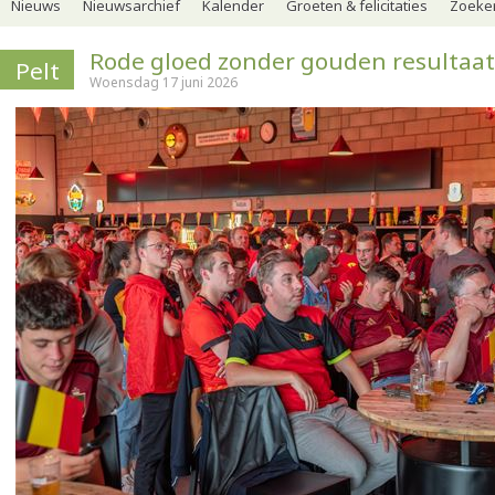
Nieuws
Nieuwsarchief
Kalender
Groeten & felicitaties
Zoeker
Rode gloed zonder gouden resultaat 
Pelt
Woensdag 17 juni 2026